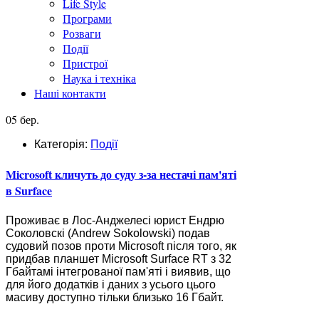
Life Style
Програми
Розваги
Події
Пристрої
Наука і техніка
Наші контакти
05 бер.
Категорія:
Події
Microsoft кличуть до суду з-за нестачі пам'яті
в Surface
Проживає в Лос-Анджелесі юрист Ендрю
Соколовскі (Andrew Sokolowski) подав
судовий позов проти Microsoft після того, як
придбав планшет Microsoft Surface RT з 32
Гбайтамі інтегрованої пам'яті і виявив, що
для його додатків і даних з усього цього
масиву доступно тільки близько 16 Гбайт.