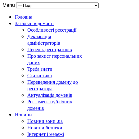
Menu
Головна
Загальні відомості
Особливості реєстрації
Декларація
адміністраторів
Перелік реєстраторів
Про захист персональних
даних
Треба знати
Статистика
Переведення домену до
реєстратора
Актуалізація доменів
Регламент публічних
доменів
Новини
Новини зони .ua
Новини безпеки
Інтернет і мережі