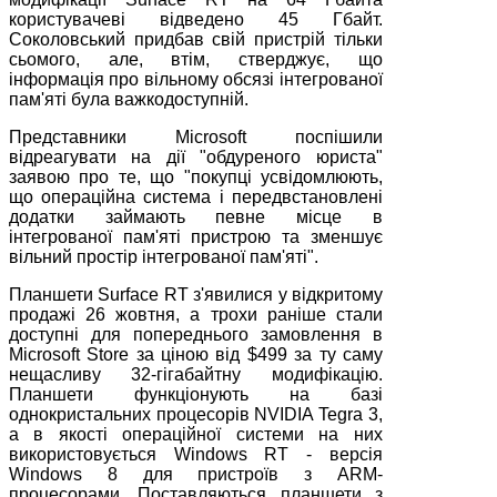
користувачеві відведено 45 Гбайт.
Соколовський придбав свій пристрій тільки
сьомого, але, втім, стверджує, що
інформація про вільному обсязі інтегрованої
пам'яті була важкодоступній.
Представники Microsoft поспішили
відреагувати на дії "обдуреного юриста"
заявою про те, що "покупці усвідомлюють,
що операційна система і передвстановлені
додатки займають певне місце в
інтегрованої пам'яті пристрою та зменшує
вільний простір інтегрованої пам'яті".
Планшети Surface RT з'явилися у відкритому
продажі 26 жовтня, а трохи раніше стали
доступні для попереднього замовлення в
Microsoft Store за ціною від $499 за ту саму
нещасливу 32-гігабайтну модифікацію.
Планшети функціонують на базі
однокристальних процесорів NVIDIA Tegra 3,
а в якості операційної системи на них
використовується Windows RT - версія
Windows 8 для пристроїв з ARM-
процесорами. Поставляються планшети з