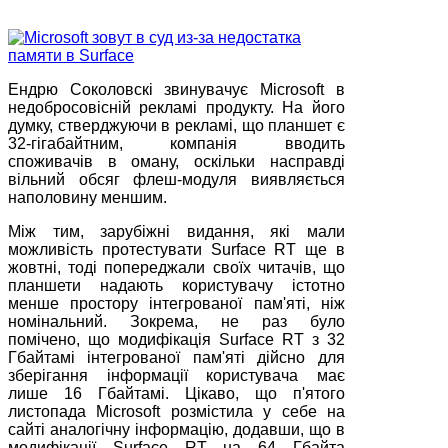
Ендрю Соколовскі звинувачує Microsoft в
недобросовісній рекламі продукту. На його
думку, стверджуючи в рекламі, що планшет є
32-гігабайтним, компанія вводить
споживачів в оману, оскільки насправді
вільний обсяг флеш-модуля виявляється
наполовину меншим.
Між тим, зарубіжні видання, які мали
можливість протестувати Surface RT ще в
жовтні, тоді попереджали своїх читачів, що
планшети надають користувачу істотно
менше простору інтегрованої пам'яті, ніж
номінальний. Зокрема, не раз було
помічено, що модифікація Surface RT з 32
Гбайтамі інтегрованої пам'яті дійсно для
зберігання інформації користувача має
лише 16 Гбайтамі. Цікаво, що п'ятого
листопада Microsoft розмістила у себе на
сайті аналогічну інформацію, додавши, що в
модифікації Surface RT на 64 Гбайта