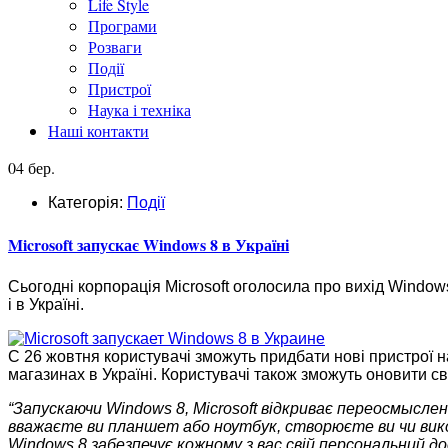
Life Style
Програми
Розваги
Події
Пристрої
Наука і техніка
Наші контакти
04 бер.
Категорія:
Події
Microsoft запускає Windows 8 в Україні
Сьогодні корпорація Microsoft оголосила про вихід Windows 
і в Україні.
C 26 жовтня користувачі зможуть придбати нові пристрої н
магазинах в Україні. Користувачі також зможуть оновити с
“Запускаючи
Windows
8, Microsoft
відкриває переосмысле
вважаєте ви планшет або ноутбук, створюєте ви чи вик
Windows
8 забезпечує кожному з вас свій персональний до