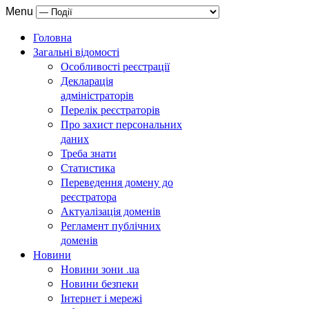
Menu
Головна
Загальні відомості
Особливості реєстрації
Декларація
адміністраторів
Перелік реєстраторів
Про захист персональних
даних
Треба знати
Статистика
Переведення домену до
реєстратора
Актуалізація доменів
Регламент публічних
доменів
Новини
Новини зони .ua
Новини безпеки
Інтернет і мережі