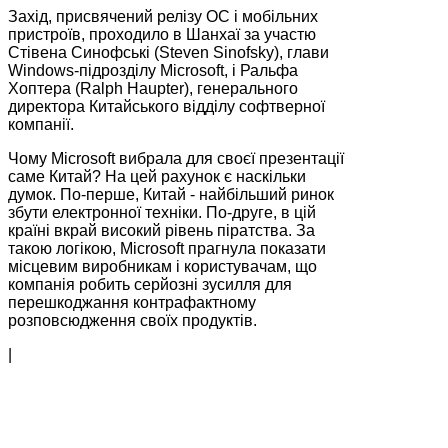
Захід, присвячений релізу ОС і мобільних
пристроїв, проходило в Шанхаї за участю
Стівена Синофські (Steven Sinofsky), глави
Windows-підрозділу Microsoft, і Ральфа
Хоптера (Ralph Haupter), генерального
директора Китайського відділу софтверної
компанії.
Чому Microsoft вибрала для своєї презентації
саме Китай? На цей рахунок є наскільки
думок. По-перше, Китай - найбільший ринок
збути електронної техніки. По-друге, в цій
країні вкрай високий рівень піратства. За
такою логікою, Microsoft прагнула показати
місцевим виробникам і користувачам, що
компанія робить серйозні зусилля для
перешкоджання контрафактному
розповсюдження своїх продуктів.
|