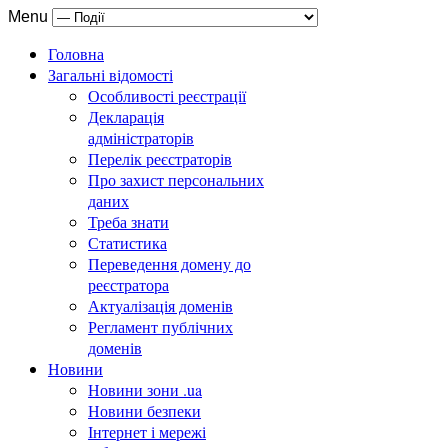
Menu
Головна
Загальні відомості
Особливості реєстрації
Декларація
адміністраторів
Перелік реєстраторів
Про захист персональних
даних
Треба знати
Статистика
Переведення домену до
реєстратора
Актуалізація доменів
Регламент публічних
доменів
Новини
Новини зони .ua
Новини безпеки
Інтернет і мережі