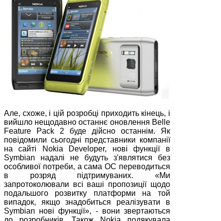
Але, схоже, і цій розробці приходить кінець, і
вийшло нещодавно останнє оновлення Belle
Feature Pack 2 буде дійсно останнім. Як
повідомили сьогодні представники компанії
на сайті Nokia Developer, нові функції в
Symbian надалі не будуть з'являтися без
особливої потреби, а сама ОС переводиться
в розряд підтримуваних. «Ми
запротоколювали всі ваші пропозиції щодо
подальшого розвитку платформи на той
випадок, якщо знадобиться реалізувати в
Symbian нові функції», - вони звертаються
до розробників. Також Nokia подякувала