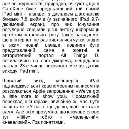
але всі журналісти, природно, очікують, що в
Сан-Хосе буде представлений той самий
iPad міні - планшет з дисплеєм діагоналлю
близько 7,8 дюймів (у звичайного iPad 9,7-
дюймовий екран), про чиє існування
регулярно свідчили різні витоку інформації
протягом останнього року. Також нагадаємо,
що в Інтернеті не раз з'являлися чутки, згідно
з яким, новий планшет повинен бути
представлений саме в жовтні, а
авторитетний портал All Things D,
посилаючись на свої джерела, нещодавно
назвав 23-е число поточного місяця датою
виходу iPad mini.
Швидкий вихід міні-версії iPad
підтверджується і красномовним написом на
розсилається Apple запрошення: «We've got
a little more to show you». Нормальний
переклад цієї фрази, звичайно ж, має бути
на кшталт: «У нас є ще дещо, щоб показати
вам». Але всім зрозуміло, що ключове слово
тут «little», тобто - «маленький»,
«невеликий». Гра поняттями.