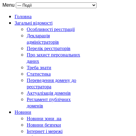
Menu
Головна
Загальні відомості
Особливості реєстрації
Декларація
адміністраторів
Перелік реєстраторів
Про захист персональних
даних
Треба знати
Статистика
Переведення домену до
реєстратора
Актуалізація доменів
Регламент публічних
доменів
Новини
Новини зони .ua
Новини безпеки
Інтернет і мережі