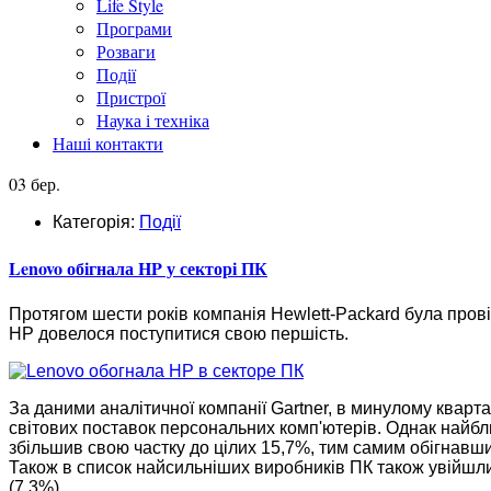
Life Style
Програми
Розваги
Події
Пристрої
Наука і техніка
Наші контакти
03 бер.
Категорія:
Події
Lenovo обігнала HP у секторі ПК
Протягом шести років компанія Hewlett-Packard була пров
HP довелося поступитися свою першість.
За даними аналітичної компанії Gartner, в минулому кварта
світових поставок персональних комп'ютерів. Однак найбл
збільшив свою частку до цілих 15,7%, тим самим обігнавши
Також в список найсильніших виробників ПК також увійшли D
(7,3%).