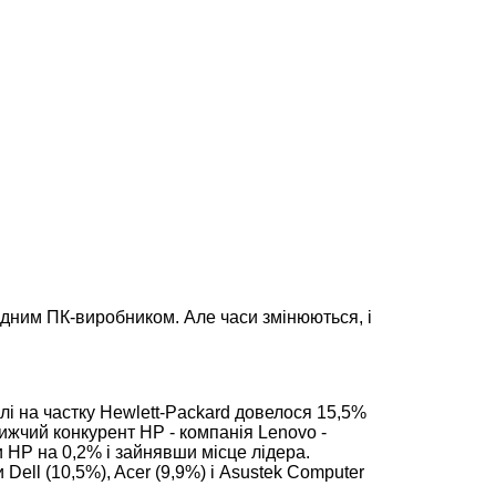
ідним ПК-виробником. Але часи змінюються, і
лі на частку Hewlett-Packard довелося 15,5%
ижчий конкурент HP - компанія Lenovo -
 HP на 0,2% і зайнявши місце лідера.
ell (10,5%), Acer (9,9%) і Asustek Computer