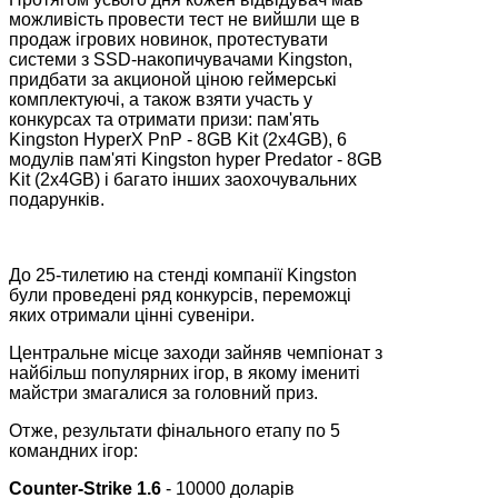
можливість провести тест не вийшли ще в
продаж ігрових новинок, протестувати
системи з SSD-накопичувачами Kingston,
придбати за акционой ціною геймерські
комплектуючі, а також взяти участь у
конкурсах та отримати призи: пам'ять
Kingston HyperX PnP - 8GB Kit (2x4GB), 6
модулів пам'яті Kingston hyper Predator - 8GB
Kit (2x4GB) і багато інших заохочувальних
подарунків.
До 25-тилетию на стенді компанії Kingston
були проведені ряд конкурсів, переможці
яких отримали цінні сувеніри.
Центральне місце заходи зайняв чемпіонат з
найбільш популярних ігор, в якому імениті
майстри змагалися за головний приз.
Отже, результати фінального етапу по 5
командних ігор:
Counter
-
Strike
1.6
- 10000 доларів