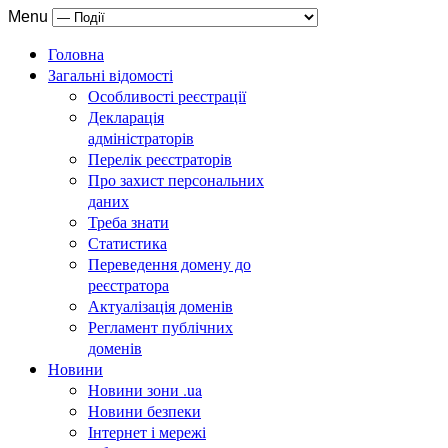
Menu
Головна
Загальні відомості
Особливості реєстрації
Декларація
адміністраторів
Перелік реєстраторів
Про захист персональних
даних
Треба знати
Статистика
Переведення домену до
реєстратора
Актуалізація доменів
Регламент публічних
доменів
Новини
Новини зони .ua
Новини безпеки
Інтернет і мережі