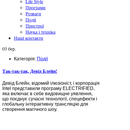
Life Style
Програми
Розваги
Події
Пристрої
Наука і техніка
Наші контакти
03 бер.
Категорія:
Події
Так-так-так, Девід Блейн!
Девід Блейн, відомий ілюзіоніст, і корпорація
Intel представили програму ELECTRIFIED,
яка включає в себе видовищне уявлення,
що поєднує сучасні технології, спецефекти і
глобальну інтерактивну трансляцію для
створення магічного шоу.