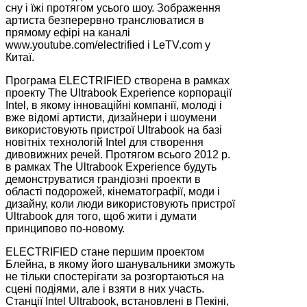
сну і їжі протягом усього шоу. Зображення
артиста безперервно транслюватися в
прямому ефірі на каналі
www.youtube.com/electrified і LeTV.com у
Китаї.
Програма ELECTRIFIED створена в рамках
проекту The Ultrabook Experience корпорації
Intel, в якому інноваційні компанії, молоді і
вже відомі артисти, дизайнери і шоумени
використовують пристрої Ultrabook на базі
новітніх технологій Intel для створення
дивовижних речей. Протягом всього 2012 р.
в рамках The Ultrabook Experience будуть
демонструватися грандіозні проекти в
області подорожей, кінематографії, моди і
дизайну, коли люди використовують пристрої
Ultrabook для того, щоб жити і думати
принципово по-новому.
ELECTRIFIED стане першим проектом
Блейна, в якому його шанувальники зможуть
не тільки спостерігати за розгортаються на
сцені подіями, але і взяти в них участь.
Станції Intel Ultrabook, встановлені в Пекіні,