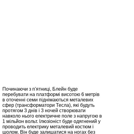
Починаючи з п'ятниці, Блейн буде
перебувати на платформі висотою 6 метрів
в оточенні семи піднімаються металевих
сфер (трансформатори Тесла), які будуть
протягом 3 днів і 3 ночей створювати
навколо нього електричне поле з напругою в
1 мільйон вольт. Ілюзіоніст буде одягнений у
проводить електрику металевий костюм і
шолом. Він буде залишатися на ногах без