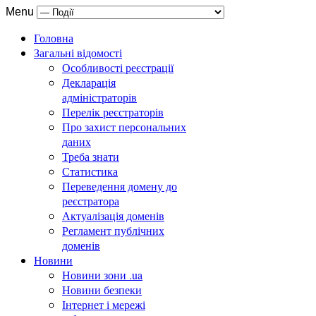
Menu
Головна
Загальні відомості
Особливості реєстрації
Декларація
адміністраторів
Перелік реєстраторів
Про захист персональних
даних
Треба знати
Статистика
Переведення домену до
реєстратора
Актуалізація доменів
Регламент публічних
доменів
Новини
Новини зони .ua
Новини безпеки
Інтернет і мережі