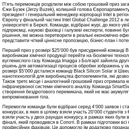
П'ять переможців розділили між собою грошовий приз заг
Єжи Бузек (Jerzy Buzek), колишній голова Європарламенту, і
президент і генеральний менеджер корпорації Intel в регі
Європу у фінальній частині Intel Global Challenge 2012 в 
університеті в Берклі. Команди, відібрані журі, до якого 
підприємці, наукові фахівці і галузеві експерти, повинні 
рішення, які можна перетворити в реальні економічно ефек
представити чіткий ціннісне пропозицію, бізнес-план і поте
Перший приз у розмірі $25’000 був присуджений команді Bio
виробникам хімічної продукції перейти на біохімічні техно
вуглекислого газу. Команда Imagga з Болгарії зайняла друге
рішень для автоматизації процесів обробки зображень у хм
розмірі $5’000 дісталися команді Black Silicon Solar зі Шв
нанотехнологій для виробництва фотоелементів, які дозвол
Також третє місце і аналогічний грошовий приз отримала к
інфрачервоної системи хімічного аналізу. Команда SmartSw
створення бездротового перемикача, який не має акумулят
випромінювання тіла.
Перемогли команди були відібрані серед 4’000 заявок і ст
конкурсах, в яких в цілому взяли участь 20’000 студентів 
взяли участь у двох раундах конкурсу, в рамках яких були
фіналі, який проводився в Сопоті. В рамках підготовки вс
професійних фахівців. Це допомогло їм додатково проаналіз