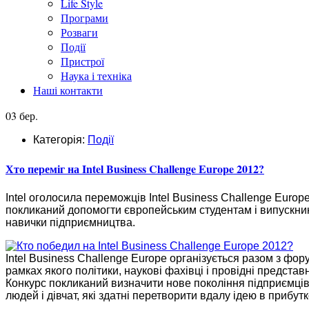
Life Style
Програми
Розваги
Події
Пристрої
Наука і техніка
Наші контакти
03 бер.
Категорія:
Події
Хто переміг на Intel Business Challenge Europe 2012?
Intel оголосила переможців Intel Business Challenge Europe
покликаний допомогти європейським студентам і випускни
навички підприємництва.
Intel Business Challenge Europe організується разом з фор
рамках якого політики, наукові фахівці і провідні предст
Конкурс покликаний визначити нове покоління підприємців
людей і дівчат, які здатні перетворити вдалу ідею в прибутк