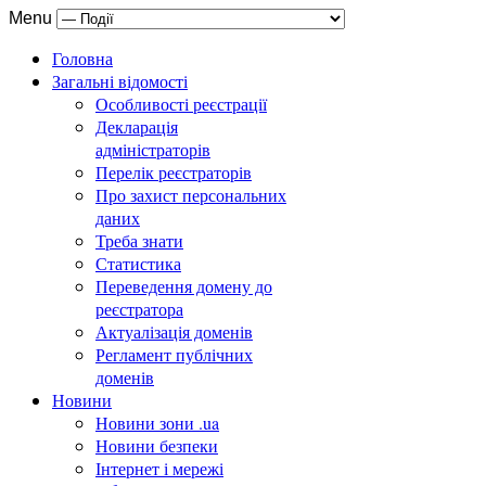
Menu
Головна
Загальні відомості
Особливості реєстрації
Декларація
адміністраторів
Перелік реєстраторів
Про захист персональних
даних
Треба знати
Статистика
Переведення домену до
реєстратора
Актуалізація доменів
Регламент публічних
доменів
Новини
Новини зони .ua
Новини безпеки
Інтернет і мережі