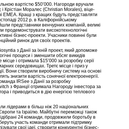
альною вартістю $50’000. Нагороди вручали
 Крістіан Моралес (Christian Morales), віце-
оні EMEA. Кращі з кращих будуть представляти
листопаді 2012 р. в Каліфорнійському
увійшли представники венчурних компаній, великі
були продемонструвати високотехнологічні
тивні бізнес-проекти. Учасники повинні були
нційний ринок для своїх проектів.
syntia з Данії за їхній проект, який допоможе
логічні процеси і зменшити обсяг викидів
 місце і отримала $15’000 за розробку серії
арних середовищах. Третє місце і приз у
еції. Вони створили виробничу систему на основі
ять знизити вартість сонячної електроенергії.
оманда IRSee з Данії за розробку
itch з Франції отримала Нагороду інвестора за
ора і приводиться в дію енергією теплового
али лідерами в більш ніж 20 національних
з Європи та Ізраїлю. Майбутні переможці також
 відібрані 24 команди, продовжили боротьбу в
і беруть участь команди отримали підтримку
увати свої ідеї, створити конкурентні бізнес-