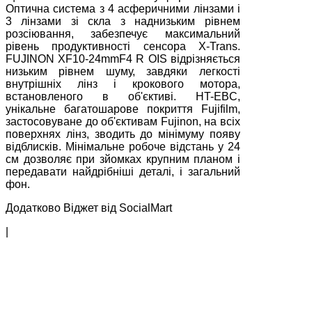
Оптична система з 4 асферичними лінзами і
3 лінзами зі скла з наднизьким рівнем
розсіювання, забезпечує максимальний
рівень продуктивності сенсора X-Trans.
FUJINON XF10-24mmF4 R OIS відрізняється
низьким рівнем шуму, завдяки легкості
внутрішніх лінз і крокового мотора,
встановленого в об'єктиві. HT-EBC,
унікальне багатошарове покриття Fujifilm,
застосовуване до об'єктивам Fujinon, на всіх
поверхнях лінз, зводить до мінімуму появу
відблисків. Мінімальне робоче відстань у 24
см дозволяє при зйомках крупним планом і
передавати найдрібніші деталі, і загальний
фон.
Додатково Віджет від SocialMart
|