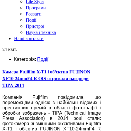
Life Style
Програми
Розваги
Події
Пристрої
Наука і техніка
Наші контакти
24 квіт.
Категорія:
Події
Камера Fujifilm X-T1 і об'єктив FUJINON
XF10-24mmF4 R OIS отримали нагороди
TIPA 2014
Компанія Fujifilm повідомила, що
переможцями однією з найбільш відомих і
престижних премій в області фотографії і
обробки зображень - TIPA (Technical Image
Press Association) в 2014 році стали:
фотокамера зі змінними об'єктивами Fujifilm
X-T1 і об'єктив FUJINON XF10-24mmF4 R