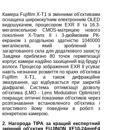
Камера Fujifilm X-T1 зі змінними об'єктивами
оснащена ширококутним електронним OLED
видошукачем, процесором EXR II та 16.3-
мегапіксельною CMOS-матрицею нового
покоління X-Trans II і 3-дюймовим РК-
екраном з роздільною здатністю 1040000
мегапікселів, який зроблений з
загартованого скла для додаткового захисту.
Завдяки приблизно 80 точок герметизації
корпус камери надійно захищений від бруду і
вологи. Процесор зображення EXR II усуває
навіть незначне розмиття по краях об'єктива
Fujifilm X-T1, а також дифракційне
змазування, що відбувається при закритій
діафрагмі. Система оптимізації дозволу
об'єктива (LMO - Lens Modulation Optimizer)
покращує оптичні показники об'єктивів через
розпізнавання встановленого об'єктива і
властивого йому поведінки в роботі з
конкретною камерою.
2. Нагорода TIPA за кращий експертний
змінний об'єктив FUJINON XF10-24mmF4