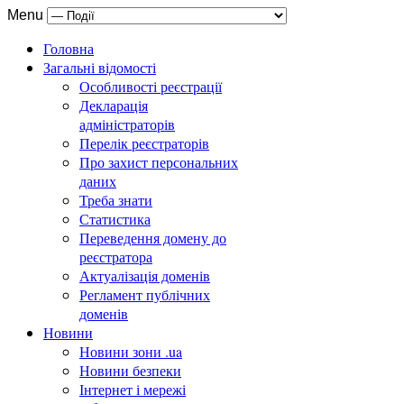
Menu
Головна
Загальні відомості
Особливості реєстрації
Декларація
адміністраторів
Перелік реєстраторів
Про захист персональних
даних
Треба знати
Статистика
Переведення домену до
реєстратора
Актуалізація доменів
Регламент публічних
доменів
Новини
Новини зони .ua
Новини безпеки
Інтернет і мережі