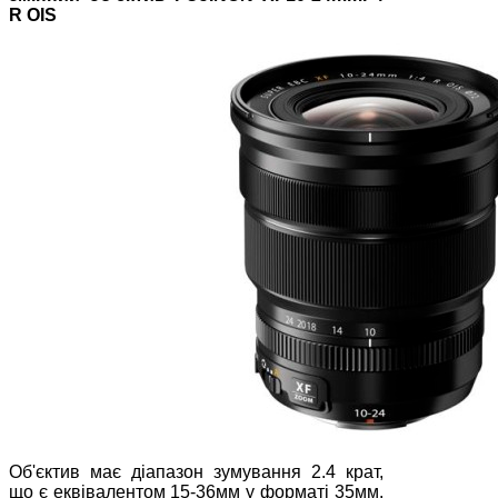
R OIS
Об'єктив має діапазон зумування 2.4 крат,
що є еквівалентом 15-36мм у форматі 35мм.