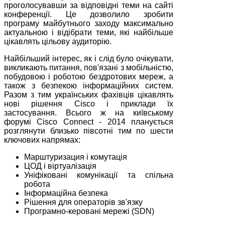
проголосувавши за відповідні теми на сайті
конференції. Це дозволило зробити
програму майбутнього заходу максимально
актуальною і відібрати теми, які найбільше
цікавлять цільову аудиторію.
Найбільший інтерес, як і слід було очікувати,
викликають питання, пов'язані з мобільністю,
побудовою і роботою бездротових мереж, а
також з безпекою інформаційних систем.
Разом з тим українських фахівців цікавлять
нові рішення Cisco і приклади їх
застосування. Всього ж на київському
форумі Cisco Connect - 2014 планується
розглянути близько півсотні тим по шести
ключових напрямах:
Марштуризация і комутація
ЦОД і віртуалізація
Уніфіковані комунікації та спільна
робота
Інформаційна безпека
Рішення для операторів зв'язку
Програмно-керовані мережі (SDN)