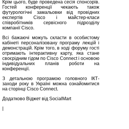
Крім цього, буде проведена сесія спонсорів.
Гостей конференції чекають також
футурологічні замальовки від провідних
експертів Cisco і майстер-класи
співробітників сервісного підрозділу
компанії Cisco.
Всі бажаючі можуть скласти в особистому
кабінеті персоналізовану програму лекцій і
демонстрацій. Крім того, в ході форуму гості
отримають інтерактивну карту, яка стане
своєрідним гідом по Cisco Connect і основою
індивідуальних планів роботи на
конференції.
З детальною програмою головного ІКТ-
заходи року в Україні можна ознайомитися
на сторінці Cisco Connect.
Додатково Віджет від SocialMart
|