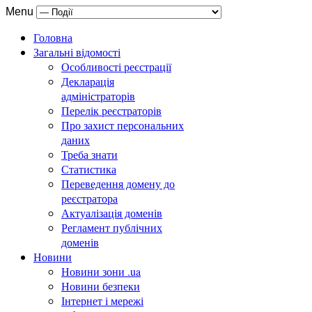
Menu
Головна
Загальні відомості
Особливості реєстрації
Декларація
адміністраторів
Перелік реєстраторів
Про захист персональних
даних
Треба знати
Статистика
Переведення домену до
реєстратора
Актуалізація доменів
Регламент публічних
доменів
Новини
Новини зони .ua
Новини безпеки
Інтернет і мережі