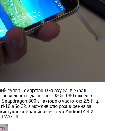
ий супер - смартфон Galaxy S5 в Україні.
оздільною здатністю 1920х1080 пікселів і
Snapdragon 800 з тактовою частотою 2,5 Ггц.
яті-16 або 32, з можливістю розширення за
виступає операційна система Android 4.4.2
chWiz UI.