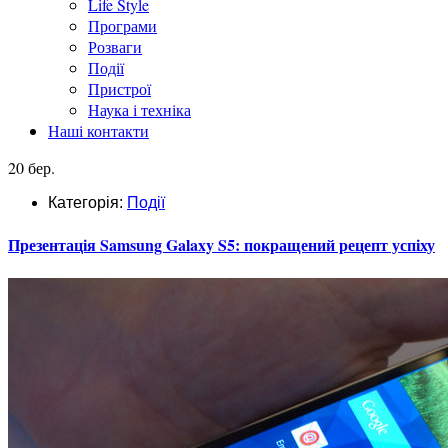
Life Style
Програми
Розваги
Події
Пристрої
Наука і техніка
Наші контакти
20 бер.
Категорія:
Події
Презентація Samsung Galaxy S5: покращений рецепт успіху