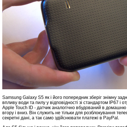
Samsung Galaxy S5 як і його попередник зберіг знімну зад
впливу води та пилу у відповідності зі стандартом IP67 і о
Apple Touch ID - датчик аналогічно вбудований в домашню 
вгору і вниз. Він служить не тільки для розблокування те
секретні дані, а так само здійснювати платежі в PayPal.