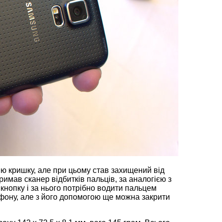
ню кришку, але при цьому став захищений від
тримав сканер відбитків пальців, за аналогією з
кнопку і за нього потрібно водити пальцем
лефону, але з його допомогою ще можна закрити