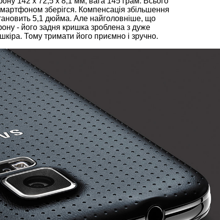
ону 142 х 72,5 х 8,1 мм, вага 145 грам. Всього
 смартфоном зберігся. Компенсація збільшення
 становить 5,1 дюйма. Але найголовніше, що
ону - його задня кришка зроблена з дуже
 шкіра. Тому тримати його приємно і зручно.