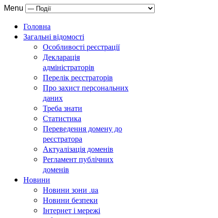
Menu
Головна
Загальні відомості
Особливості реєстрації
Декларація
адміністраторів
Перелік реєстраторів
Про захист персональних
даних
Треба знати
Статистика
Переведення домену до
реєстратора
Актуалізація доменів
Регламент публічних
доменів
Новини
Новини зони .ua
Новини безпеки
Інтернет і мережі