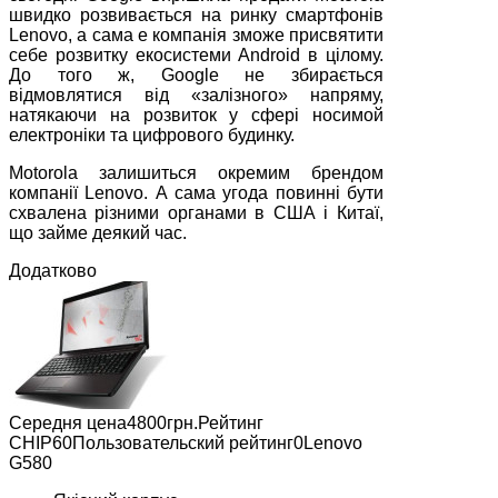
швидко розвивається на ринку смартфонів
Lenovo, а сама е компанія зможе присвятити
себе розвитку екосистеми Android в цілому.
До того ж, Google не збирається
відмовлятися від «залізного» напряму,
натякаючи на розвиток у сфері носимой
електроніки та цифрового будинку.
Motorola залишиться окремим брендом
компанії Lenovo. А сама угода повинні бути
схвалена різними органами в США і Китаї,
що займе деякий час.
Додатково
Середня цена4800грн.Рейтинг
СНІР60Пользовательский рейтинг0Lenovo
G580