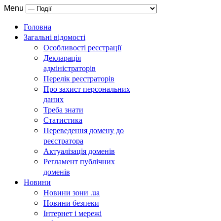
Menu
Головна
Загальні відомості
Особливості реєстрації
Декларація
адміністраторів
Перелік реєстраторів
Про захист персональних
даних
Треба знати
Статистика
Переведення домену до
реєстратора
Актуалізація доменів
Регламент публічних
доменів
Новини
Новини зони .ua
Новини безпеки
Інтернет і мережі