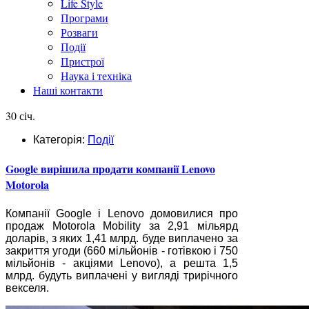
Life Style
Програми
Розваги
Події
Пристрої
Наука і техніка
Наші контакти
30 січ.
Категорія:
Події
Google вирішила продати компанії Lenovo
Motorola
Компанії Google і Lenovo домовилися про
продаж Motorola Mobility за 2,91 мільярд
доларів, з яких 1,41 млрд. буде виплачено за
закриття угоди (660 мільйонів - готівкою і 750
мільйонів - акціями Lenovo), а решта 1,5
млрд. будуть виплачені у вигляді трирічного
векселя.