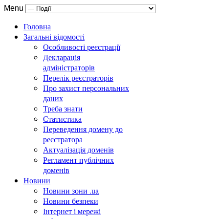
Menu
Головна
Загальні відомості
Особливості реєстрації
Декларація
адміністраторів
Перелік реєстраторів
Про захист персональних
даних
Треба знати
Статистика
Переведення домену до
реєстратора
Актуалізація доменів
Регламент публічних
доменів
Новини
Новини зони .ua
Новини безпеки
Інтернет і мережі