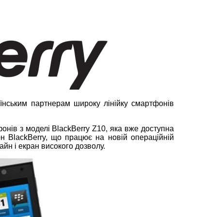
аїнським партнерам широку лінійку смартфонів
нів з моделі BlackBerry Z10, яка вже доступна
н BlackBerry, що працює на новій операційній
айн і екран високого дозволу.