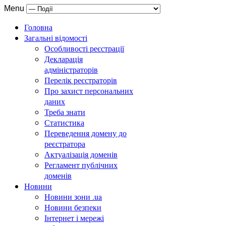
Menu
Головна
Загальні відомості
Особливості реєстрації
Декларація
адміністраторів
Перелік реєстраторів
Про захист персональних
даних
Треба знати
Статистика
Переведення домену до
реєстратора
Актуалізація доменів
Регламент публічних
доменів
Новини
Новини зони .ua
Новини безпеки
Інтернет і мережі