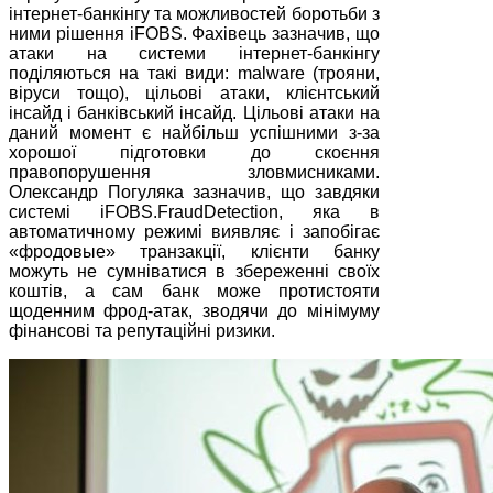
інтернет-банкінгу та можливостей боротьби з
ними рішення iFOBS. Фахівець зазначив, що
атаки на системи інтернет-банкінгу
поділяються на такі види: malware (трояни,
віруси тощо), цільові атаки, клієнтський
інсайд і банківський інсайд. Цільові атаки на
даний момент є найбільш успішними з-за
хорошої підготовки до скоєння
правопорушення зловмисниками.
Олександр Погуляка зазначив, що завдяки
системі iFOBS.FraudDetection, яка в
автоматичному режимі виявляє і запобігає
«фродовые» транзакції, клієнти банку
можуть не сумніватися в збереженні своїх
коштів, а сам банк може протистояти
щоденним фрод-атак, зводячи до мінімуму
фінансові та репутаційні ризики.