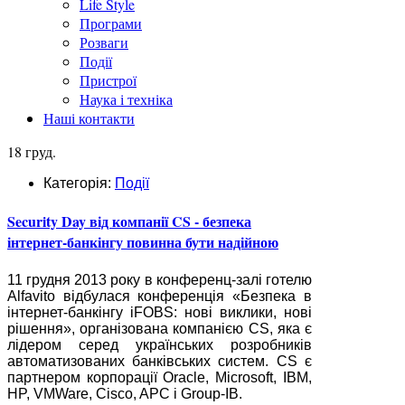
Life Style
Програми
Розваги
Події
Пристрої
Наука і техніка
Наші контакти
18 груд.
Категорія:
Події
Security Day від компанії CS - безпека
інтернет-банкінгу повинна бути надійною
11 грудня 2013 року в конференц-залі готелю
Alfavito відбулася конференція «Безпека в
інтернет-банкінгу iFOBS: нові виклики, нові
рішення», організована компанією СS, яка є
лідером серед українських розробників
автоматизованих банківських систем. CS є
партнером корпорації Oracle, Microsoft, IBM,
HP, VMWare, Cisco, APC і Group-IB.