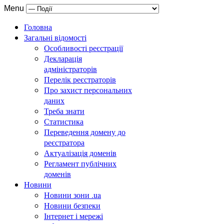
Menu
Головна
Загальні відомості
Особливості реєстрації
Декларація
адміністраторів
Перелік реєстраторів
Про захист персональних
даних
Треба знати
Статистика
Переведення домену до
реєстратора
Актуалізація доменів
Регламент публічних
доменів
Новини
Новини зони .ua
Новини безпеки
Інтернет і мережі