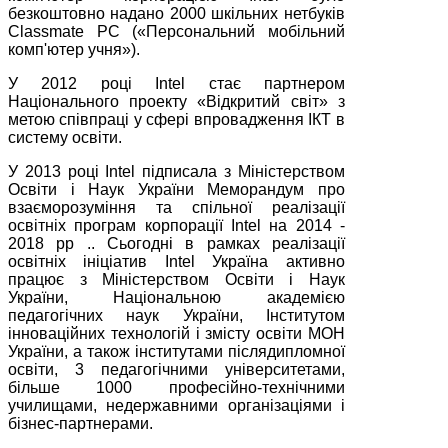
безкоштовно надано 2000 шкільних нетбуків
Classmate PC («Персональний мобільний
комп'ютер учня»).
У 2012 році Intel стає партнером
Національного проекту «Відкритий світ» з
метою співпраці у сфері впровадження ІКТ в
систему освіти.
У 2013 році Intel підписала з Міністерством
Освіти і Наук України Меморандум про
взаєморозуміння та спільної реалізації
освітніх програм корпорації Intel на 2014 -
2018 рр .. Сьогодні в рамках реалізації
освітніх ініціатив Intel Україна активно
працює з Міністерством Освіти і Наук
України, Національною академією
педагогічних наук України, Інститутом
інноваційних технологій і змісту освіти МОН
України, а також інститутами післядипломної
освіти, 3 педагогічними університетами,
більше 1000 професійно-технічними
училищами, недержавними організаціями і
бізнес-партнерами.