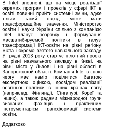
В Intel впевнені, що на місце реалізації
окремих програм і проектів у сфері ІКТ в
освіті повинні прийти системні зміни, адже
тільки такий підхід може мати
трансформаційне значення. Міністерство
освіти і науки України спільно з компанією
Intel планує розробку і формування
масшатибируемой політики в галузі
трансформації ІКТ-освіти на рівні регіону,
міста і окремо взятого навчального закладу.
У грудні 2013 року стартує пілотний проект
на рівні навчального закладу в Києві, на
рівні міста у Львові і на рівні області в
Запорожкской області. Компанія Intel в свою
чергу має намір поділитися багатою
експертною оцінкою, досвідом реалізації
освітньої політики в інших країнах світу
(наприклад, Фінляндії, Сінгапурі, Кореї та
інших), а також радами міжнародної групи
визнаних фахівців і практичним
інструментарієм трансформації системи
освіти.
Додатково