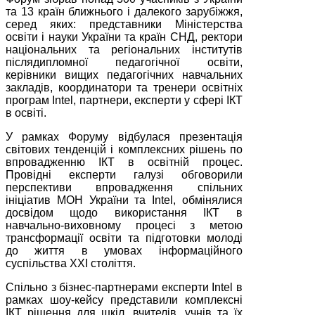
та 13 країн ближнього і далекого зарубіжжя,
серед яких: представники Міністерства
освіти і науки України та країн СНД, ректори
національних та регіональних інститутів
післядипломної педагогічної освіти,
керівники вищих педагогічних навчальних
закладів, координатори та тренери освітніх
програм Intel, партнери, експерти у сфері ІКТ
в освіті.
У рамках Форуму відбулася презентація
світових тенденцій і комплексних рішень по
впровадженню ІКТ в освітній процес.
Провідні експерти галузі обговорили
перспективи впровадження спільних
ініціатив МОН України та Intel, обмінялися
досвідом щодо використання ІКТ в
навчально-виховному процесі з метою
трансформації освіти та підготовки молоді
до життя в умовах інформаційного
суспільства XXI століття.
Спільно з бізнес-партнерами експерти Intel в
рамках шоу-кейсу представили комплексні
ІКТ рішення для шкіл, вчителів, учнів та їх