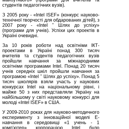
студентів педагогічних вузів).
З 2005 року - «Intel ISEF» (конкурс науково-
технічної творчості для обдарованих дітей), з
2007 року - «Intel " Шлях до успіху»
(програми для учнів). Успіхи цих проектів в
Україні очевидні.
За 10 років роботи над освітніми ІКТ-
проектами в Україні понад 300 тисяч
вчителів та студентів педагогічних вузів
пройшли навчання за міжнародними
освітніми програмами Intel. Понад 20 тисяч
учнів середніх шкіл пройшли навчання за
програмою «Intel " Шлях до успіху». Понад 5
тисяч школярів взяли участь у наукових
конкурсах Intel на національному рівні, і
майже 50 з них представляли Україну на
найбільшому у світі науковому конкурсі для
молоді «Intel ISEF» в США.
У 2009-2010 роках для науково-методичного
експерименту з інноваційної моделі Е-
навчання в середовищі «1 учень - 1
комп'ютер» корпорацією Intel було