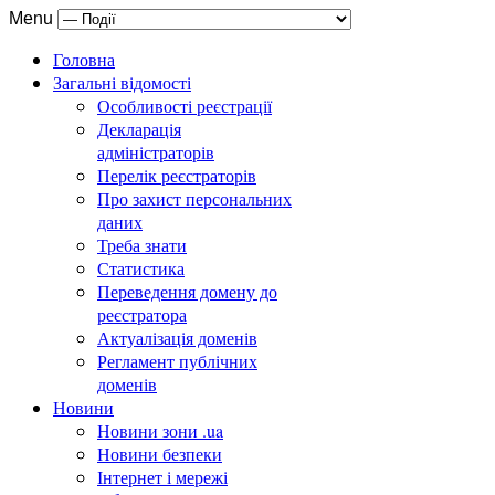
Menu
Головна
Загальні відомості
Особливості реєстрації
Декларація
адміністраторів
Перелік реєстраторів
Про захист персональних
даних
Треба знати
Статистика
Переведення домену до
реєстратора
Актуалізація доменів
Регламент публічних
доменів
Новини
Новини зони .ua
Новини безпеки
Інтернет і мережі