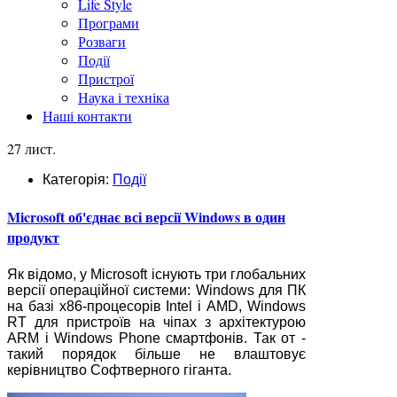
Life Style
Програми
Розваги
Події
Пристрої
Наука і техніка
Наші контакти
27 лист.
Категорія:
Події
Microsoft об'єднає всі версії Windows в один
продукт
Як відомо, у Microsoft існують три глобальних
версії операційної системи: Windows для ПК
на базі x86-процесорів Intel і AMD, Windows
RT для пристроїв на чіпах з архітектурою
ARM і Windows Phone смартфонів. Так от -
такий порядок більше не влаштовує
керівництво Софтверного гіганта.