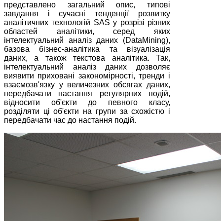
представлено загальний опис, типові
завдання і сучасні тенденції розвитку
аналітичних технологій SAS у розрізі різних
областей аналітики, серед яких
інтелектуальний аналіз даних (DataMining),
базова бізнес-аналітика та візуалізація
даних, а також текстова аналітика. Так,
інтелектуальний аналіз даних дозволяє
виявити приховані закономірності, тренди і
взаємозв'язку у величезних обсягах даних,
передбачати настання регулярних подій,
відносити об'єкти до певного класу,
розділяти ці об'єкти на групи за схожістю і
передбачати час до настання подій.