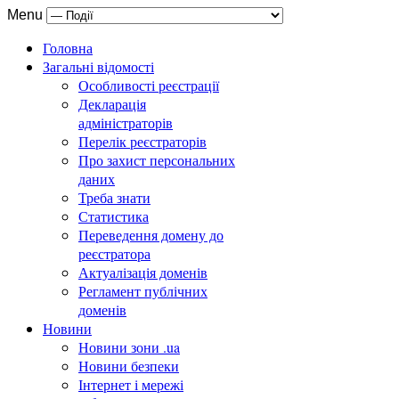
Menu
Головна
Загальні відомості
Особливості реєстрації
Декларація
адміністраторів
Перелік реєстраторів
Про захист персональних
даних
Треба знати
Статистика
Переведення домену до
реєстратора
Актуалізація доменів
Регламент публічних
доменів
Новини
Новини зони .ua
Новини безпеки
Інтернет і мережі