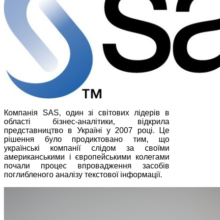
Компанія SAS, один зі світових лідерів в
області бізнес-аналітики, відкрила
представництво в Україні у 2007 році. Це
рішення було продиктовано тим, що
українські компанії слідом за своїми
американськими і європейськими колегами
почали процес впровадження засобів
поглибленого аналізу текстової інформації.