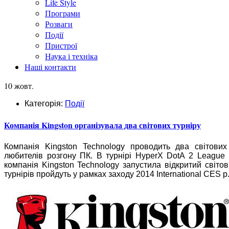
Life Style
Програми
Розваги
Події
Пристрої
Наука і техніка
Наші контакти
10 жовт.
Категорія:
Події
Компанія Kingston організувала два світових турніру
Компанія Kingston Technology проводить два світових 
любителів розгону ПК. В турнірі HyperX DotA 2 League
компанія Kingston Technology запустила відкритий світов
турнірів пройдуть у рамках заходу 2014 International CES р