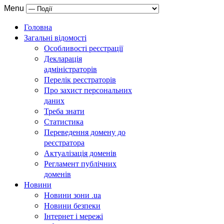
Menu
Головна
Загальні відомості
Особливості реєстрації
Декларація
адміністраторів
Перелік реєстраторів
Про захист персональних
даних
Треба знати
Статистика
Переведення домену до
реєстратора
Актуалізація доменів
Регламент публічних
доменів
Новини
Новини зони .ua
Новини безпеки
Інтернет і мережі