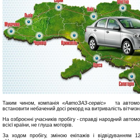
Таким чином, компанія
«АвтоЗАЗ-сервіс»
та автомобі
встановити небачений досі рекорд на витривалість вітчиз
На озброєнні учасників пробігу - справді народний автомо
всієї країни, не глуша моторів.
За ходом пробігу, зміною екіпажів і відвідуванням 1