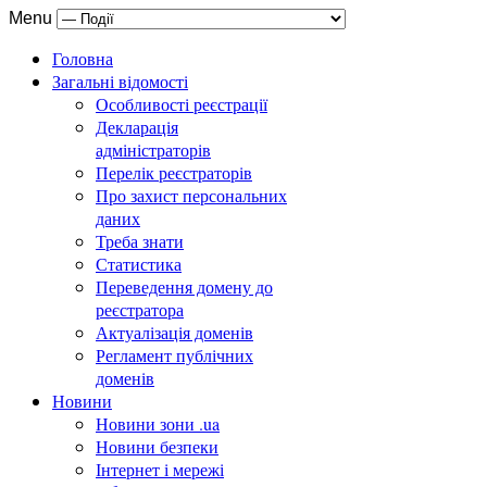
Menu
Головна
Загальні відомості
Особливості реєстрації
Декларація
адміністраторів
Перелік реєстраторів
Про захист персональних
даних
Треба знати
Статистика
Переведення домену до
реєстратора
Актуалізація доменів
Регламент публічних
доменів
Новини
Новини зони .ua
Новини безпеки
Інтернет і мережі