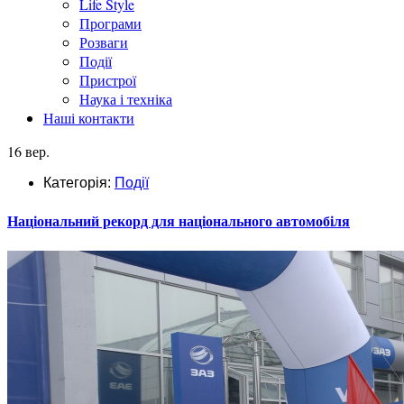
Life Style
Програми
Розваги
Події
Пристрої
Наука і техніка
Наші контакти
16 вер.
Категорія:
Події
Національний рекорд для національного автомобіля