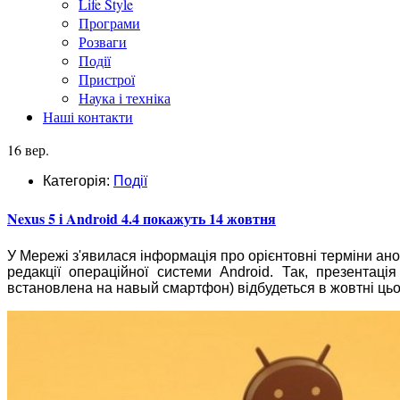
Life Style
Програми
Розваги
Події
Пристрої
Наука і техніка
Наші контакти
16 вер.
Категорія:
Події
Nexus 5 і Android 4.4 покажуть 14 жовтня
У Мережі з'явилася інформація про орієнтовні терміни ано
редакції операційної системи Android. Так, презентаці
встановлена на навый смартфон) відбудеться в жовтні цього