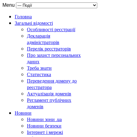
Menu
Головна
Загальні відомості
Особливості реєстрації
Декларація
адміністраторів
Перелік реєстраторів
Про захист персональних
даних
Треба знати
Статистика
Переведення домену до
реєстратора
Актуалізація доменів
Регламент публічних
доменів
Новини
Новини зони .ua
Новини безпеки
Інтернет і мережі