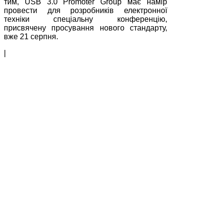
тим, USB 3.0 Promoter Group має намір
провести для розробників електронної
техніки спеціальну конференцію,
присвячену просування нового стандарту,
вже 21 серпня.
|