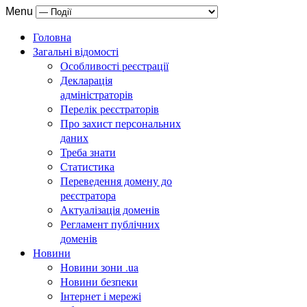
Menu
Головна
Загальні відомості
Особливості реєстрації
Декларація
адміністраторів
Перелік реєстраторів
Про захист персональних
даних
Треба знати
Статистика
Переведення домену до
реєстратора
Актуалізація доменів
Регламент публічних
доменів
Новини
Новини зони .ua
Новини безпеки
Інтернет і мережі