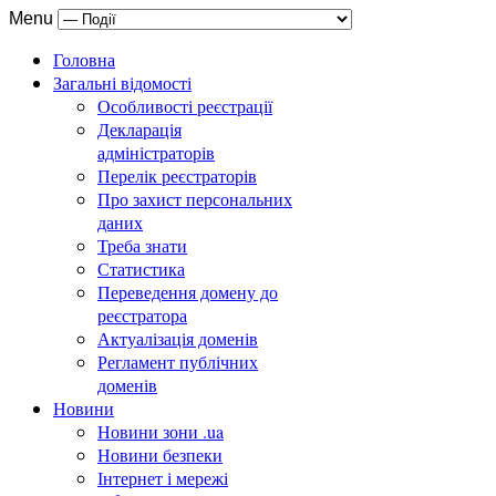
Menu
Головна
Загальні відомості
Особливості реєстрації
Декларація
адміністраторів
Перелік реєстраторів
Про захист персональних
даних
Треба знати
Статистика
Переведення домену до
реєстратора
Актуалізація доменів
Регламент публічних
доменів
Новини
Новини зони .ua
Новини безпеки
Інтернет і мережі