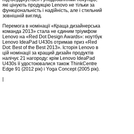
які цінують продукцію Lenovo не тільки за
функціональність і надійність, але і стильний
зовнішній вигляд.
Перемога в номінації «Краща дизайнерська
команда 2013» стала не єдиним тріумфом
Lenovo на «Red Dot Design Awards»: ноутбук
Lenovo IdeaPad U430s отримав приз «Red
Dot: Best of the Best 2013». Історія Lenovo в
цій номінації за кращий дизайн продуктів
налічує 21 нагороду: крім Lenovo IdeaPad
U430s її удостоювалися також ThinkCentre
Edge 91 (2012 рік) і Yoga Concept (2005 рік).
|