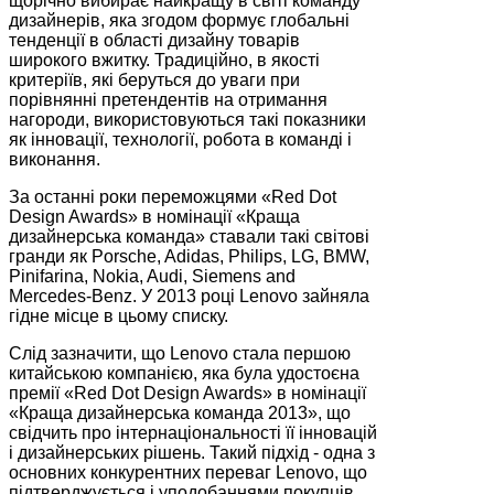
щорічно вибирає найкращу в світі команду
дизайнерів, яка згодом формує глобальні
тенденції в області дизайну товарів
широкого вжитку. Традиційно, в якості
критеріїв, які беруться до уваги при
порівнянні претендентів на отримання
нагороди, використовуються такі показники
як інновації, технології, робота в команді і
виконання.
За останні роки переможцями «Red Dot
Design Awards» в номінації «Краща
дизайнерська команда» ставали такі світові
гранди як Porsche, Adidas, Philips, LG, BMW,
Pinifarina, Nokia, Audi, Siemens and
Mercedes-Benz. У 2013 році Lenovo зайняла
гідне місце в цьому списку.
Слід зазначити, що Lenovo стала першою
китайською компанією, яка була удостоєна
премії «Red Dot Design Awards» в номінації
«Краща дизайнерська команда 2013», що
свідчить про інтернаціональності її інновацій
і дизайнерських рішень. Такий підхід - одна з
основних конкурентних переваг Lenovo, що
підтверджується і уподобаннями покупців,