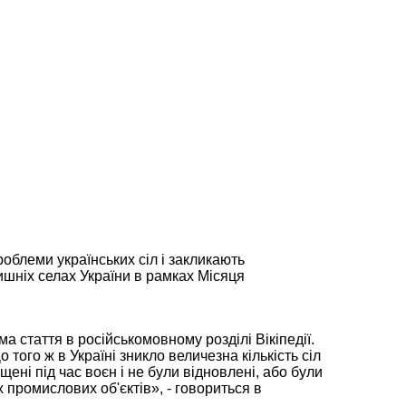
роблеми українських сіл і закликають
ишніх селах України в рамках Місяця
ема стаття в російськомовному розділі Вікіпедії.
 того ж в Україні зникло величезна кількість сіл
ені під час воєн і не були відновлені, або були
 промислових об'єктів», - говориться в