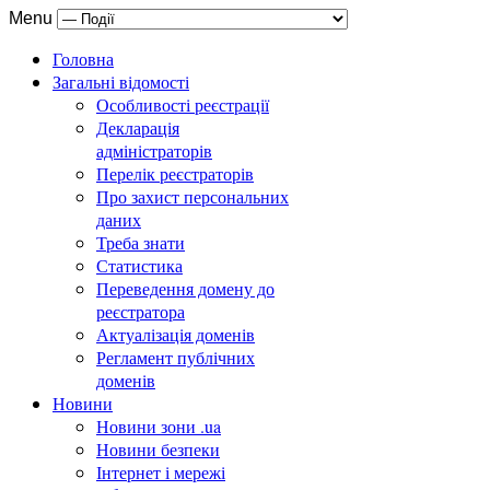
Menu
Головна
Загальні відомості
Особливості реєстрації
Декларація
адміністраторів
Перелік реєстраторів
Про захист персональних
даних
Треба знати
Статистика
Переведення домену до
реєстратора
Актуалізація доменів
Регламент публічних
доменів
Новини
Новини зони .ua
Новини безпеки
Інтернет і мережі