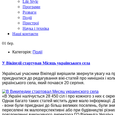
Life Style
Програми
Розваги
Події
Пристрої
Наука і техніка
Наші контакти
01 бер.
Категорія:
Події
У Вікіпедії стартував Місяць українського села
Українські учасники Вікіпедії вирішили звернути увагу на п
приєднатися до редагування вікі-статей про нинішніх і кол
українського села, який почався 20 серпня.
«В Україні налічується 28 450 сіл і про кожного з них є окр
Однак багато таких статей містить дуже мало інформації. До
- вони були приєднані до більш великих поселень, були знищ
переселені як малоперспективні або при будівництві різних
повідомленні виконавчого директора ГО Вікімедіа Україна.