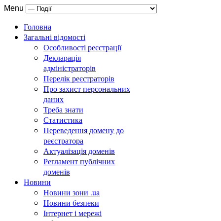
Menu
Головна
Загальні відомості
Особливості реєстрації
Декларація
адміністраторів
Перелік реєстраторів
Про захист персональних
даних
Треба знати
Статистика
Переведення домену до
реєстратора
Актуалізація доменів
Регламент публічних
доменів
Новини
Новини зони .ua
Новини безпеки
Інтернет і мережі