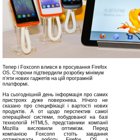
Тепер і Foxconn влився в просування Firefox
OS. Сторони підтвердили розробку мінімум
п'яти нових гаджетів на цій програмній
платформі.
На сьогоднішній день інформація про самих
пристроях дуже поверхнева. Нічого не
сказано про специфікації і вартості нових
продуктів. А от щодо перспектив самої
операційної системи, побудованої на базі
технологій HTML5, представники компанії
Mozilla висловили оптимізм. Перед
компанією Foxconn стоїть завдання
оптимізувати роботу Firefox OS з