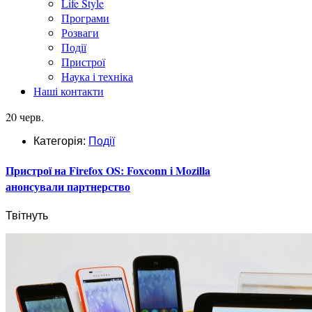
Life Style
Програми
Розваги
Події
Пристрої
Наука і техніка
Наші контакти
20 черв.
Категорія:
Події
Пристрої на Firefox OS: Foxconn і Mozilla
анонсували партнерство
Твітнуть