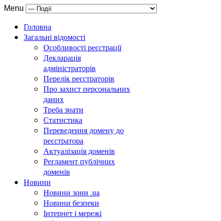
Menu
Головна
Загальні відомості
Особливості реєстрації
Декларація
адміністраторів
Перелік реєстраторів
Про захист персональних
даних
Треба знати
Статистика
Переведення домену до
реєстратора
Актуалізація доменів
Регламент публічних
доменів
Новини
Новини зони .ua
Новини безпеки
Інтернет і мережі