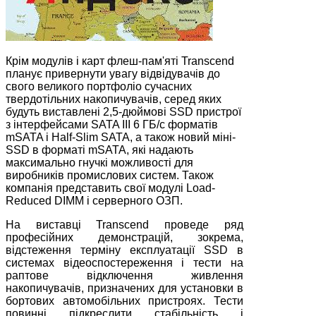
Крім модулів і карт флеш-пам'яті Transcend
планує привернути увагу відвідувачів до
свого великого портфоліо сучасних
твердотільних накопичувачів, серед яких
будуть виставлені 2,5-дюймові SSD пристрої
з інтерфейсами SATA III 6 ГБ/с форматів
mSATA і Half-Slim SATA, а також новий міні-
SSD в форматі mSATA, які надають
максимально гнучкі можливості для
виробників промислових систем. Також
компанія представить свої модулі Load-
Reduced DIMM і серверного ОЗП.
На виставці Transcend проведе ряд
професійних демонстрацій, зокрема,
відстеження терміну експлуатації SSD в
системах відеоспостереження і тести на
раптове відключення живлення
накопичувачів, призначених для установки в
бортових автомобільних пристроях. Тести
повинні підкреслити стабільність і