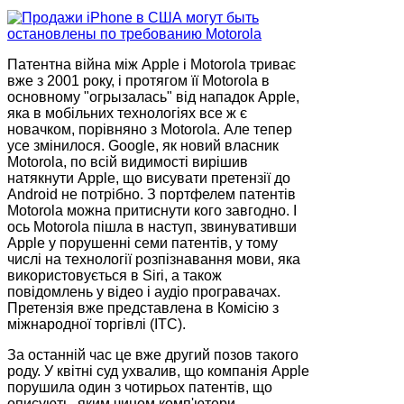
Патентна війна між Apple і Motorola триває
вже з 2001 року, і протягом її Motorola в
основному "огрызалась" від нападок Apple,
яка в мобільних технологіях все ж є
новачком, порівняно з Motorola. Але тепер
усе змінилося. Google, як новий власник
Motorola, по всій видимості вирішив
натякнути Apple, що висувати претензії до
Android не потрібно. З портфелем патентів
Motorola можна притиснути кого завгодно. І
ось Motorola пішла в наступ, звинувативши
Apple у порушенні семи патентів, у тому
числі на технології розпізнавання мови, яка
використовується в Siri, а також
повідомлень у відео і аудіо програвачах.
Претензія вже представлена в Комісію з
міжнародної торгівлі (ITC).
За останній час це вже другий позов такого
роду. У квітні суд ухвалив, що компанія Apple
порушила один з чотирьох патентів, що
описують, яким чином комп'ютери