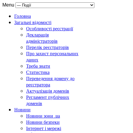
Menu
Головна
Загальні відомості
Особливості реєстрації
Декларація
адміністраторів
Перелік реєстраторів
Про захист персональних
даних
Треба знати
Статистика
Переведення домену до
реєстратора
Актуалізація доменів
Регламент публічних
доменів
Новини
Новини зони .ua
Новини безпеки
Інтернет і мережі