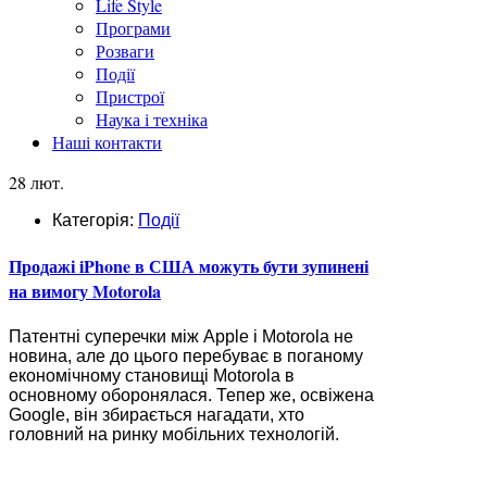
Life Style
Програми
Розваги
Події
Пристрої
Наука і техніка
Наші контакти
28 лют.
Категорія:
Події
Продажі iPhone в США можуть бути зупинені
на вимогу Motorola
Патентні суперечки між Apple і Motorola не
новина, але до цього перебуває в поганому
економічному становищі Motorola в
основному оборонялася. Тепер же, освіжена
Google, він збирається нагадати, хто
головний на ринку мобільних технологій.