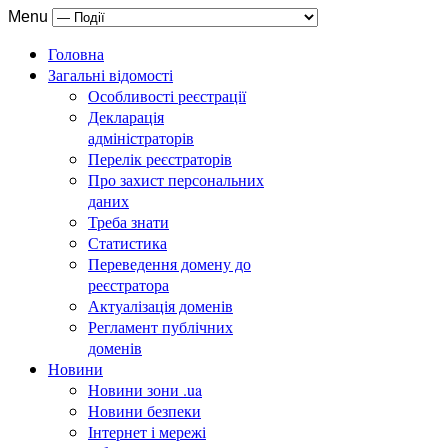
Menu
Головна
Загальні відомості
Особливості реєстрації
Декларація
адміністраторів
Перелік реєстраторів
Про захист персональних
даних
Треба знати
Статистика
Переведення домену до
реєстратора
Актуалізація доменів
Регламент публічних
доменів
Новини
Новини зони .ua
Новини безпеки
Інтернет і мережі