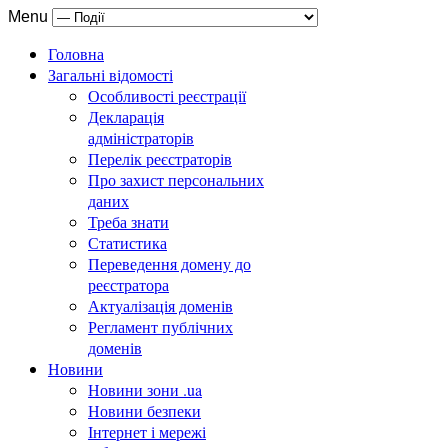
Menu
Головна
Загальні відомості
Особливості реєстрації
Декларація
адміністраторів
Перелік реєстраторів
Про захист персональних
даних
Треба знати
Статистика
Переведення домену до
реєстратора
Актуалізація доменів
Регламент публічних
доменів
Новини
Новини зони .ua
Новини безпеки
Інтернет і мережі