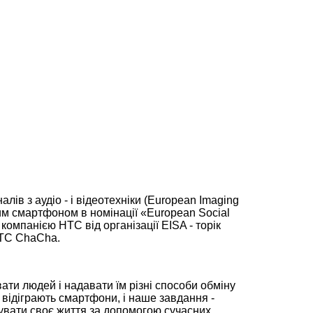
ів з аудіо - і відеотехніки (European Imaging
им смартфоном в номінації «European Social
омпанією HTC від організації EISA - торік
HTC ChaCha.
ти людей і надавати їм різні способи обміну
 відіграють смартфони, і наше завдання -
зувати своє життя за допомогою сучасних