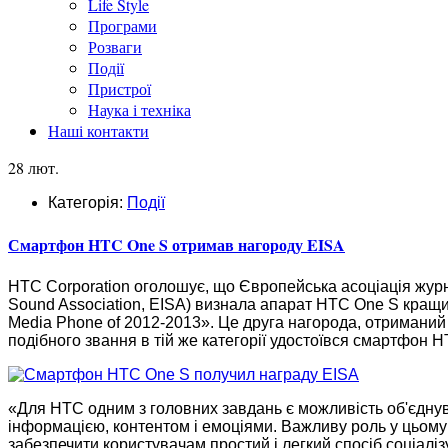
Life Style
Програми
Розваги
Події
Пристрої
Наука і техніка
Наші контакти
28 лют.
Категорія:
Події
Смартфон HTC One S отримав нагороду EISA
HTC Corporation оголошує, що Європейська асоціація журнал
Sound Association, EISA) визнала апарат HTC One S кращ
Media Phone of 2012-2013». Це друга нагорода, отриманий к
подібного звання в тій же категорії удостоївся смартфон 
«Для HTC одним з головних завдань є можливість об'єднува
інформацією, контентом і емоціями. Важливу роль у цьому
забезпечити користувачам простий і легкий спосіб соціалі