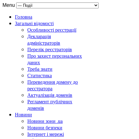
Menu
Головна
Загальні відомості
Особливості реєстрації
Декларація
адміністраторів
Перелік реєстраторів
Про захист персональних
даних
Треба знати
Статистика
Переведення домену до
реєстратора
Актуалізація доменів
Регламент публічних
доменів
Новини
Новини зони .ua
Новини безпеки
Інтернет і мережі