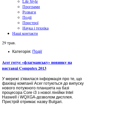
Life Style
Програми
Розваги
Події
Пристрої
Наука і техніка
Наші контакти
29 трав.
Категорія:
Події
Acer готує «флагманську» новинку на
виставці Computex 2013
У мережі з'явилася інформація про те, що
фахівці компанії Acer готуються до випуску
нового потужного планшета на базі
процесора Core i3 з нової лінійки Intel
Haswell і WQXGA-дозволом дисплея.
Пристрій отримає назву Bulgari.