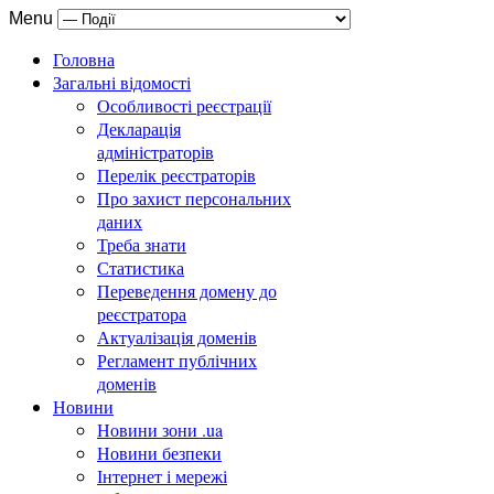
Menu
Головна
Загальні відомості
Особливості реєстрації
Декларація
адміністраторів
Перелік реєстраторів
Про захист персональних
даних
Треба знати
Статистика
Переведення домену до
реєстратора
Актуалізація доменів
Регламент публічних
доменів
Новини
Новини зони .ua
Новини безпеки
Інтернет і мережі