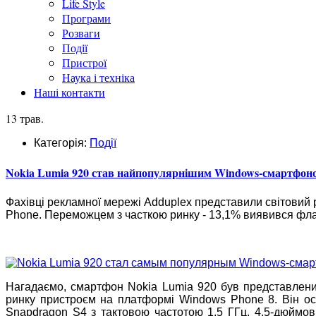
Life Style
Програми
Розваги
Події
Пристрої
Наука і техніка
Наші контакти
13 трав.
Категорія:
Події
Nokia Lumia 920 став найпопулярнішим Windows-смартфон
Фахівці рекламної мережі Adduplex представили світовий
Phone. Переможцем з часткою ринку - 13,1% виявився фл
Нагадаємо, смартфон Nokia Lumia 920 був представлени
ринку пристроєм на платформі Windows Phone 8. Він 
Snapdragon S4 з тактовою частотою 1,5 ГГц, 4,5-дюймо