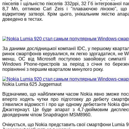
пікселів і щільністю пікселів 332ppi, 32 Гб інтегрованої 
8,7 Мп, оптикою Carl Zeis і "плаваючою лінзою", що 
відкритому затворі. Крім цього, унікальним якістю апа
доведено в тестах.
За даними дослідницької компанії IDC, у першому квартал
ринок смартфонів керувалися, як легко здогадатися, не Wi
менш, ОС від Microsoft поступово завойовує симпатії 
Windows Phone-пристроїв за період з січня по березе
порівнянні з першим кварталом минулого року.
Nokia Lumia 625 Juggernaut
Відзначимо, що найближчим часом Nokia явно зможе поси
вперто ходять чутки про підготовку до дебюту смартф
з'явилися відомості і про ще одному дебютанте Nokia фін
Джаггернаут. Це буде апарат з 4,7-дюймовим дисплеєм
двоядерним чіпом Snapdragon MSM8960.
Очікується, що Nokia представить свої смартфони Lumia 92