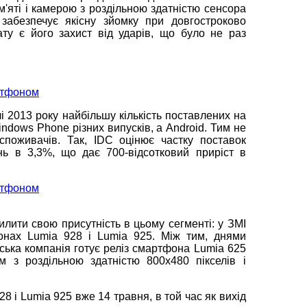
пам'яті і камерою з роздільною здатністю сенсора
забезпечує якісну зйомку при довгостроково
рату є його захист від ударів, що було не раз
і 2013 року найбільшу кількість поставлених на
ndows Phone різних випусків, а Android. Тим не
споживачів. Так, IDC оцінює частку поставок
нь в 3,3%, що дає 700-відсотковий приріст в
лити свою присутність в цьому сегменті: у ЗМІ
онах Lumia 928 і Lumia 925. Між тим, днями
ська компанія готує реліз смартфона Lumia 625
 з роздільною здатністю 800x480 пікселів і
8 і Lumia 925 вже 14 травня, в той час як вихід