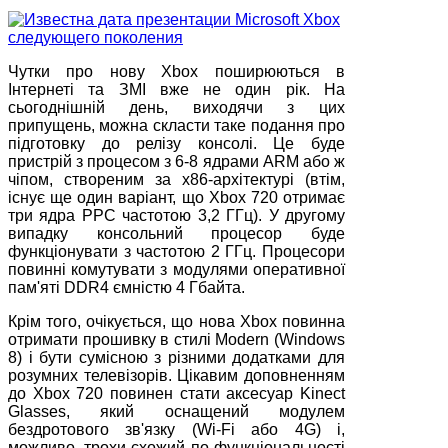
Чутки про нову Xbox поширюються в
Інтернеті та ЗМІ вже не один рік. На
сьогоднішній день, виходячи з цих
припущень, можна скласти таке подання про
підготовку до релізу консолі. Це буде
пристрій з процесом з 6-8 ядрами ARM або ж
чіпом, створеним за x86-архітектурі (втім,
існує ще один варіант, що Xbox 720 отримає
три ядра PPC частотою 3,2 ГГц). У другому
випадку консольний процесор буде
функціонувати з частотою 2 ГГц. Процесори
повинні комутувати з модулями оперативної
пам'яті DDR4 ємністю 4 Гбайта.
Крім того, очікується, що нова Xbox повинна
отримати прошивку в стилі Modern (Windows
8) і бути сумісною з різними додатками для
розумних телевізорів. Цікавим доповненням
до Xbox 720 повинен стати аксесуар Kinect
Glasses, який оснащений модулем
бездротового зв'язку (Wi-Fi або 4G) і,
можливо, трохи схожий по функціональності