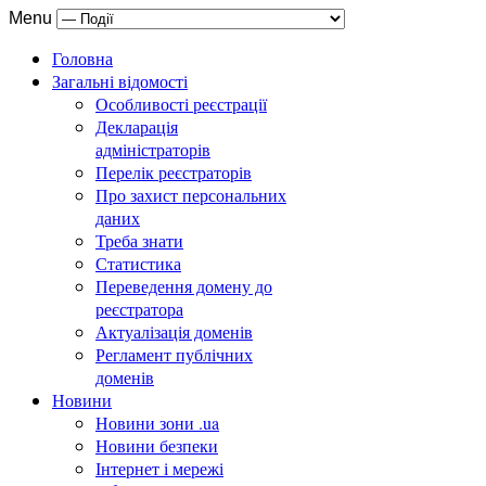
Menu
Головна
Загальні відомості
Особливості реєстрації
Декларація
адміністраторів
Перелік реєстраторів
Про захист персональних
даних
Треба знати
Статистика
Переведення домену до
реєстратора
Актуалізація доменів
Регламент публічних
доменів
Новини
Новини зони .ua
Новини безпеки
Інтернет і мережі