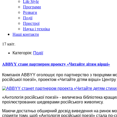
Life Style
Програми
Розваги
Події
Пристрої
Наука і техніка
Наші контакти
17 квіт.
Категорія:
Події
ABBYY стане партнером проекту «Читайте дітям вірші»
Компанія ABBYY оголошує про партнерство з творцями моб
російської поезії», проектом «Читайте дітям вірші» Центру 
«Антологія російської поезії» - величезна бібліотека кращи
проілюстрованих шедеврами російського живопису.
Маючи достатньо обширний досвід виведення на ринок мо
сприяти тому, щоб «Антологія російської поезії» стала по