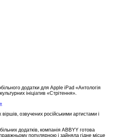
ільного додатки для Apple iPad «Антологія
культурних ініціатив «Стрітення».
х віршів, озвучених російськими артистами і
більних додатків, компанія ABBYY готова
-справжньому популярною і зайняла гідне місце