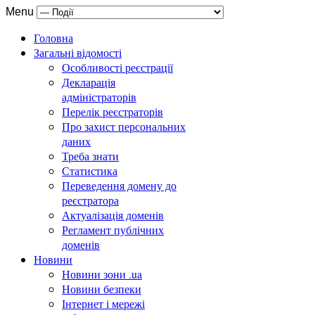
Menu
Головна
Загальні відомості
Особливості реєстрації
Декларація
адміністраторів
Перелік реєстраторів
Про захист персональних
даних
Треба знати
Статистика
Переведення домену до
реєстратора
Актуалізація доменів
Регламент публічних
доменів
Новини
Новини зони .ua
Новини безпеки
Інтернет і мережі