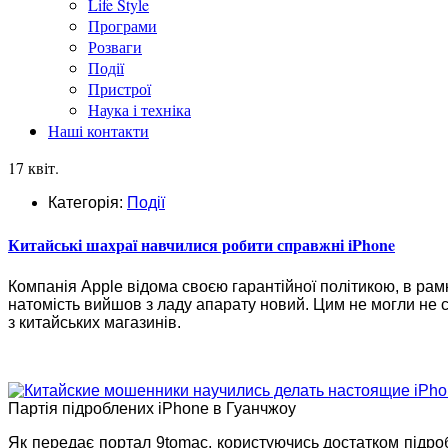
Life Style
Програми
Розваги
Події
Пристрої
Наука і техніка
Наші контакти
17 квіт.
Категорія:
Події
Китайські шахраї навчилися робити справжні iPhone
Компанія Apple відома своєю гарантійної політикою, в ра
натомість вийшов з ладу апарату новий. Цим не могли не с
з китайських магазинів.
Партія підроблених iPhone в Гуанчжоу
Як передає портал 9tomac, користуючись достатком підро