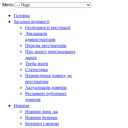
Menu
Головна
Загальні відомості
Особливості реєстрації
Декларація
адміністраторів
Перелік реєстраторів
Про захист персональних
даних
Треба знати
Статистика
Переведення домену до
реєстратора
Актуалізація доменів
Регламент публічних
доменів
Новини
Новини зони .ua
Новини безпеки
Інтернет і мережі