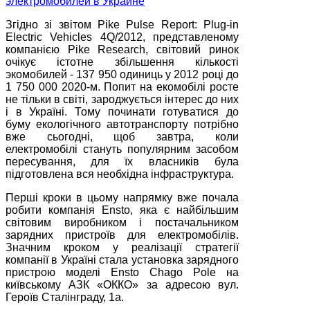
Згідно зі звітом Pike Pulse Report: Plug-in
Electric Vehicles 4Q/2012, представленому
компанією Pike Research, світовий ринок
очікує істотне збільшення кількості
экомобилей - 137 950 одиниць у 2012 році до
1 750 000 2020-м. Попит на екомобілі росте
не тільки в світі, зароджується інтерес до них
і в Україні. Тому починати готуватися до
буму екологічного автотранспорту потрібно
вже сьогодні, щоб завтра, коли
електромобілі стануть популярним засобом
пересування, для їх власників була
підготовлена вся необхідна інфраструктура.
Перші кроки в цьому напрямку вже почала
робити компанія Ensto, яка є найбільшим
світовим виробником і постачальником
зарядних пристроїв для електромобілів.
Значним кроком у реалізації стратегії
компанії в Україні стала установка зарядного
пристрою моделі Ensto Chago Pole на
київському АЗК «ОККО» за адресою вул.
Героїв Сталінграду, 1а.