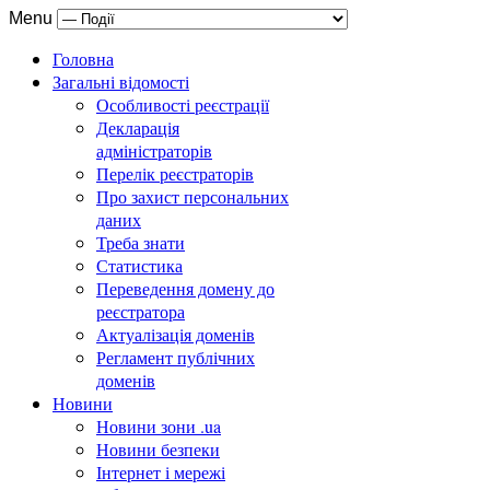
Menu
Головна
Загальні відомості
Особливості реєстрації
Декларація
адміністраторів
Перелік реєстраторів
Про захист персональних
даних
Треба знати
Статистика
Переведення домену до
реєстратора
Актуалізація доменів
Регламент публічних
доменів
Новини
Новини зони .ua
Новини безпеки
Інтернет і мережі