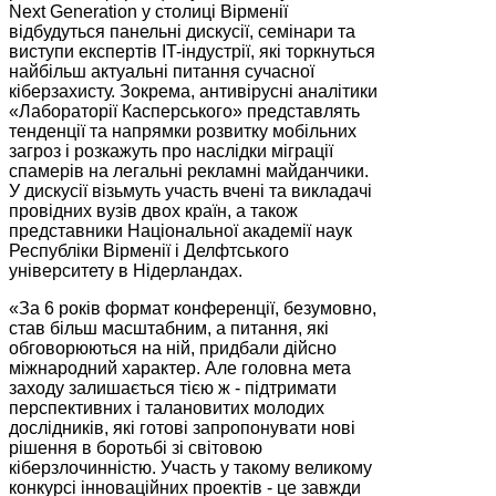
Next Generation у столиці Вірменії
відбудуться панельні дискусії, семінари та
виступи експертів IT-індустрії, які торкнуться
найбільш актуальні питання сучасної
кіберзахисту. Зокрема, антивірусні аналітики
«Лабораторії Касперського» представлять
тенденції та напрямки розвитку мобільних
загроз і розкажуть про наслідки міграції
спамерів на легальні рекламні майданчики.
У дискусії візьмуть участь вчені та викладачі
провідних вузів двох країн, а також
представники Національної академії наук
Республіки Вірменії і Делфтського
університету в Нідерландах.
«За 6 років формат конференції, безумовно,
став більш масштабним, а питання, які
обговорюються на ній, придбали дійсно
міжнародний характер. Але головна мета
заходу залишається тією ж - підтримати
перспективних і талановитих молодих
дослідників, які готові запропонувати нові
рішення в боротьбі зі світовою
кіберзлочинністю. Участь у такому великому
конкурсі інноваційних проектів - це завжди