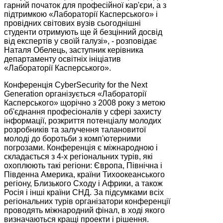
гарний початок для професійної кар'єри, а з
підтримкою «Лабораторії Касперського» і
провідних світових вузів сьогоднішні
студенти отримують ще й безцінний досвід
від експертів у своїй галузі», - розповідає
Наталя Обелець, заступник керівника
департаменту освітніх ініціатив
«Лабораторії Касперського».
Конференція CyberSecurity for the Next
Generation організується «Лабораторії
Касперського» щорічно з 2008 року з метою
об'єднання професіоналів у сфері захисту
інформації, розкриття потенціалу молодих
розробників та залучення талановитої
молоді до боротьби з комп'ютерними
погрозами. Конференція є міжнародною і
складається з 4-х регіональних турів, які
охоплюють такі регіони: Європа, Північна і
Південна Америка, країни Тихоокеанського
регіону, Близького Сходу і Африки, а також
Росія і інші країни СНД. За підсумками всіх
регіональних турів організатори конференції
проводять міжнародний фінал, в ході якого
визначаються кращі проекти і рішення.