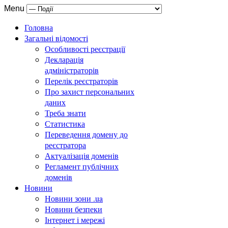
Menu
Головна
Загальні відомості
Особливості реєстрації
Декларація
адміністраторів
Перелік реєстраторів
Про захист персональних
даних
Треба знати
Статистика
Переведення домену до
реєстратора
Актуалізація доменів
Регламент публічних
доменів
Новини
Новини зони .ua
Новини безпеки
Інтернет і мережі