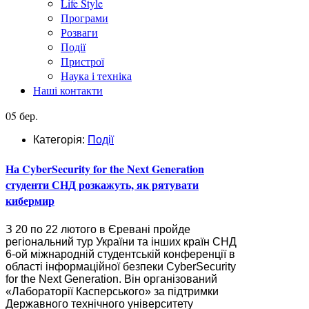
Life Style
Програми
Розваги
Події
Пристрої
Наука і техніка
Наші контакти
05 бер.
Категорія:
Події
На CyberSecurity for the Next Generation
студенти СНД розкажуть, як рятувати
кибермир
З 20 по 22 лютого в Єревані пройде
регіональний тур України та інших країн СНД
6-ой міжнародній студентській конференції в
області інформаційної безпеки CyberSecurity
for the Next Generation. Він організований
«Лабораторії Касперського» за підтримки
Державного технічного університету