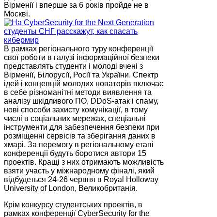
Вірменії і вперше за 6 років пройде не в
Москві.
В рамках регіонального туру конференції
свої роботи в галузі інформаційної безпеки
представлять студенти і молоді вчені з
Вірменії, Білорусії, Росії та України. Спектр
ідей і концепцій молодих новаторів включає
в себе різноманітні методи виявлення та
аналізу шкідливого ПО, DDoS-атак і спаму,
нові способи захисту комунікації, в тому
числі в соціальних мережах, спеціальні
інструменти для забезпечення безпеки при
розміщенні сервісів та зберігання даних в
хмарі. За перемогу в регіональному етапі
конференції будуть боротися автори 15
проектів. Кращі з них отримають можливість
взяти участь у міжнародному фіналі, який
відбудеться 24-26 червня в Royal Holloway
University of London, Великобританія.
Крім конкурсу студентських проектів, в
рамках конференції CyberSecurity for the