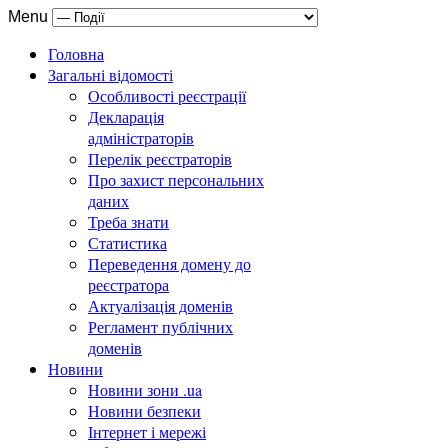
Menu
Головна
Загальні відомості
Особливості реєстрації
Декларація
адміністраторів
Перелік реєстраторів
Про захист персональних
даних
Треба знати
Статистика
Переведення домену до
реєстратора
Актуалізація доменів
Регламент публічних
доменів
Новини
Новини зони .ua
Новини безпеки
Інтернет і мережі