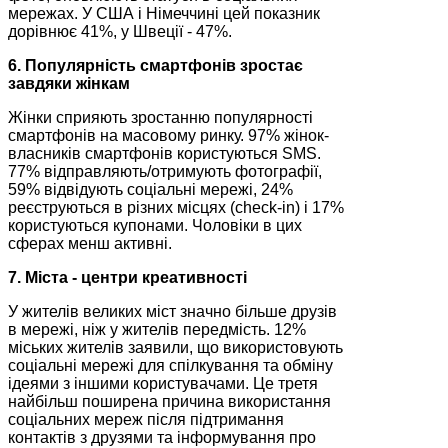
мережах. У США і Німеччині цей показник
дорівнює 41%, у Швеції - 47%.
6. Популярність смартфонів зростає
завдяки жінкам
Жінки сприяють зростанню популярності
смартфонів на масовому ринку. 97% жінок-
власників смартфонів користуються SMS.
77% відправляють/отримують фотографії,
59% відвідують соціальні мережі, 24%
реєструються в різних місцях (check-in) і 17%
користуються купонами. Чоловіки в цих
сферах менш активні.
7. Міста - центри креативності
У жителів великих міст значно більше друзів
в мережі, ніж у жителів передмість. 12%
міських жителів заявили, що використовують
соціальні мережі для спілкування та обміну
ідеями з іншими користувачами. Це третя
найбільш поширена причина використання
соціальних мереж після підтримання
контактів з друзями та інформування про