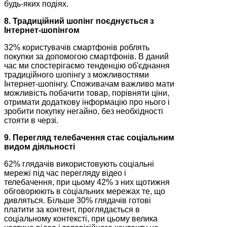
будь-яких подіях.
8. Традиційний шопінг поєднується з
Інтернет-шопінгом
32% користувачів смартфонів роблять
покупки за допомогою смартфонів. В даний
час ми спостерігаємо тенденцію об'єднання
традиційного шопінгу з можливостями
Інтернет-шопінгу. Споживачам важливо мати
можливість побачити товар, порівняти ціни,
отримати додаткову інформацію про нього і
зробити покупку негайно, без необхідності
стояти в черзі.
9. Перегляд телебачення стає соціальним
видом діяльності
62% глядачів використовують соціальні
мережі під час перегляду відео і
телебачення, при цьому 42% з них щотижня
обговорюють в соціальних мережах те, що
дивляться. Більше 30% глядачів готові
платити за контент, проглядається в
соціальному контексті, при цьому велика