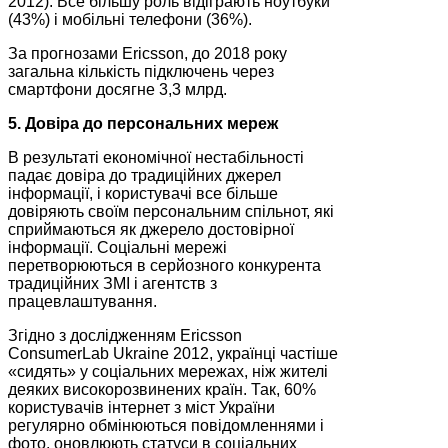
2012). Все більшу роль відіграють ноутбуки
(43%) і мобільні телефони (36%).
За прогнозами Ericsson, до 2018 року
загальна кількість підключень через
смартфони досягне 3,3 млрд.
5. Довіра до персональних мереж
В результаті економічної нестабільності
падає довіра до традиційних джерел
інформації, і користувачі все більше
довіряють своїм персональним спільнот, які
сприймаються як джерело достовірної
інформації. Соціальні мережі
перетворюються в серйозного конкурента
традиційних ЗМІ і агентств з
працевлаштування.
Згідно з дослідженням Ericsson
ConsumerLab Ukraine 2012, українці частіше
«сидять» у соціальних мережах, ніж жителі
деяких високорозвинених країн. Так, 60%
користувачів інтернет з міст України
регулярно обмінюються повідомленнями і
фото, оновлюють статуси в соціальних