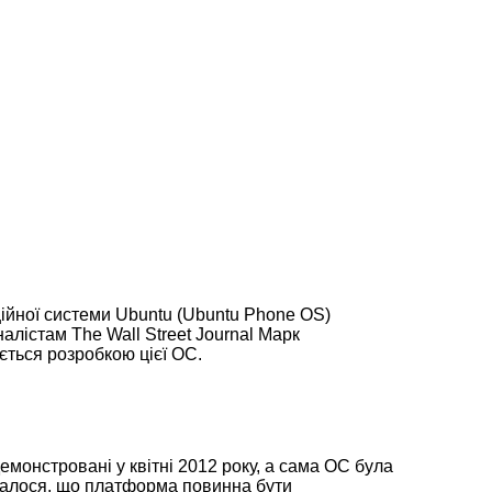
ійної системи Ubuntu (Ubuntu Phone OS)
алістам The Wall Street Journal Марк
ється розробкою цієї ОС.
онстровані у квітні 2012 року, а сама ОС була
валося, що платформа повинна бути