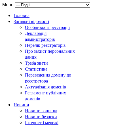
Menu
Головна
Загальні відомості
Особливості реєстрації
Декларація
адміністраторів
Перелік реєстраторів
Про захист персональних
даних
Треба знати
Статистика
Переведення домену до
реєстратора
Актуалізація доменів
Регламент публічних
доменів
Новини
Новини зони .ua
Новини безпеки
Інтернет і мережі