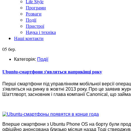
Life Style
Програми
Розваги
Події
Пристрої
Наука і техніка
Наші контакти
05 бер.
Категорія:
Події
Ubuntu-смартфони з'являться наприкінці року
Перші смартфони під управлінням мобільної версії операц
з'являться на ринку в жовтні 2013 року. Про це заявив журн
Шаттлворт, засновник і глава компанії Canonical, що займа
Вперше смартфони з Ubuntu Phone OS на борту були продем
офіційно анонсована близько місяця назад Тоді стверджу