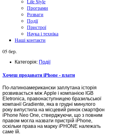
Life Style
Програми
Розваги
Події
Пристрої
Наука і техніка
Наші контакти
05 бер.
Категорія:
Події
Хочеш продавати iPhone - плати
По-латиноамерикански заплутана історія
розвивається між Apple і компанією IGB
Eletronica, правонаступницею бразильської
компанії Gradiente, яка в грудні минулого
року випустила на місцевий ринок смартфон
iPhone Neo One, стверджуючи, що з повним
правом могла назвати пристрій iPhone,
оскільки права на марку iPHONE належать
саме їй.