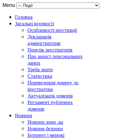
Menu
Головна
Загальні відомості
Особливості реєстрації
Декларація
адміністраторів
Перелік реєстраторів
Про захист персональних
даних
Треба знати
Статистика
Переведення домену до
реєстратора
Актуалізація доменів
Регламент публічних
доменів
Новини
Новини зони .ua
Новини безпеки
Інтернет і мережі