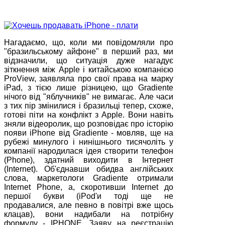
Нагадаємо, що, коли ми повідомляли про
"бразильському айфоне" в перший раз, ми
відзначили, що ситуація дуже нагадує
зіткнення між Apple і китайською компанією
ProView, заявляла про свої права на марку
iPad, з тією лише різницею, що Gradiente
нічого від "яблучників" не вимагає. Але часи
з тих пір змінилися і бразильці тепер, схоже,
готові піти на конфлікт з Apple. Вони навіть
зняли відеоролик, що розповідає про історію
появи iPhone від Gradiente - мовляв, ще на
рубежі минулого і нинішнього тисячоліть у
компанії народилася ідея створити телефон
(Phone), здатний виходити в Інтернет
(Internet). Об'єднавши обидва англійських
слова, маркетологи Gradiente отримали
Internet Phone, а, скоротивши Internet до
першої букви (iPod'и тоді ще не
продавалися, але певно в повітрі вже щось
клацав), вони надибали на потрібну
формулу - IPHONE. Заяву на реєстрацію