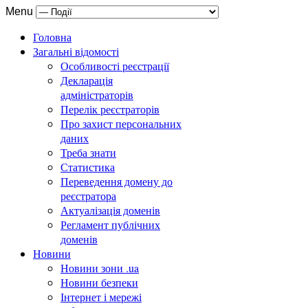
Menu
Головна
Загальні відомості
Особливості реєстрації
Декларація
адміністраторів
Перелік реєстраторів
Про захист персональних
даних
Треба знати
Статистика
Переведення домену до
реєстратора
Актуалізація доменів
Регламент публічних
доменів
Новини
Новини зони .ua
Новини безпеки
Інтернет і мережі