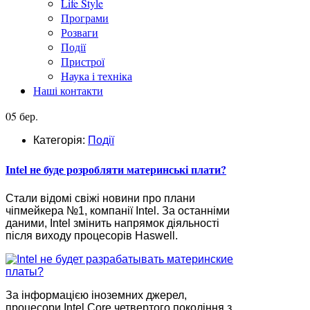
Life Style
Програми
Розваги
Події
Пристрої
Наука і техніка
Наші контакти
05 бер.
Категорія:
Події
Intel не буде розробляти материнські плати?
Стали відомі свіжі новини про плани
чіпмейкера №1, компанії Intel. За останніми
даними, Intel змінить напрямок діяльності
після виходу процесорів Haswell.
За інформацією іноземних джерел,
процесори Intel Core четвертого покоління з