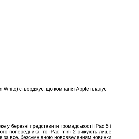
ian White) стверджує, що компанія Apple планує
е у березні представити громадськості iPad 5 і
вого попередника, то iPad mini 2 очікують лише
ше за все, безсумнівною нововведенням новинки