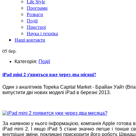
Life Style
Програми
Розваги
Події
Пристрої
Наука і техніка
Наші контакти
05 бер.
Категорія:
Події
iPad mini 2 з'явиться вже через два місяці?
Один з аналітиків Topeka Capital Market - Брайан Уайт (Br
випустити дві нових моделі iPad в березні 2013.
За наявною у нього інформацією, компанія Apple готова вж
iPad mini 2. І якщо iPad 5 стане значно легше і тонше с
внутрішні зміни, покликані прискорити його роботу. Швид