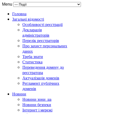
Menu
Головна
Загальні відомості
Особливості реєстрації
Декларація
адміністраторів
Перелік реєстраторів
Про захист персональних
даних
Треба знати
Статистика
Переведення домену до
реєстратора
Актуалізація доменів
Регламент публічних
доменів
Новини
Новини зони .ua
Новини безпеки
Інтернет і мережі