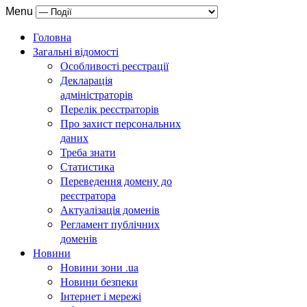
Menu
Головна
Загальні відомості
Особливості реєстрації
Декларація
адміністраторів
Перелік реєстраторів
Про захист персональних
даних
Треба знати
Статистика
Переведення домену до
реєстратора
Актуалізація доменів
Регламент публічних
доменів
Новини
Новини зони .ua
Новини безпеки
Інтернет і мережі