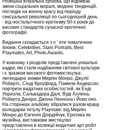
Розкішна візуальна хроніка, що відбиває
зміни соціальних моралі, модних тенденцій,
поглядів на жіночу красу від періоду
сексуальної революції по сьогоднішній день
- від ностальгічного еротизму 50-х років до
високих стандартів сучасної еротичної
фотографії.
Видання складається з п ’ яти тематичних
блоків: Celebrities, Stars Portraits, Best
Playmates, Art, Photo Awards.
У кожному з розділів представлені унікальні
кадри, які стали надбанням світової культури
і є зразком високого фотомистецтва:
легендарні знімки Мерлін Монро, Джулії
Робертс, Сінді Кроуфорд, Памели Андерсон;
портрети видатних особистостей, як Енді
Уорхола, Сальвадора Далі, Вуді Аллена,
Роберта Деніро, Джона Леннона і Йоко оно.
На сторінках альбому зібралися разом кращі
володарки титулу Playmate: від Мерлін
Монро до Євгенія Діордійчук. Еротика як
музейна, виставкове мистецтво
представлена в колекції видатних арт робіт