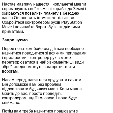
Настає мавпячу нашестя! Інопланетні мавпи
спрямовують свої космічні кораблі до Землі і
збираються повалити планету в безодню
хаоса.Остановить їх зможете тільки ви.
Озбройтеся контролером рухів PlayStation
Move і починайте боротьбу зі шкідливими
приматами.
Запрошуємо
Перед початком бойових дій вам необхідно
навчитися поводитися зі всякими приладами
і пристроями - контролер рухів може
перетворюватися в найрізноманітніші види
зброї, які допоможуть вам протистояти
ворогам.
Насамперед, навчитеся орудувати сачком.
Він допоможе вам без проблем
відловлювати будь-яких мавп. Коли мавпа
біжить до вас, просто проведіть
контролером над її головою, і вона буде
спіймано.
Потім вам треба навчитися працювати з