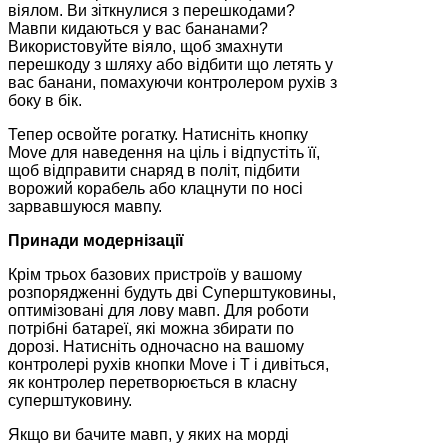
віялом. Ви зіткнулися з перешкодами?
Мавпи кидаються у вас бананами?
Використовуйте віяло, щоб змахнути
перешкоду з шляху або відбити що летять у
вас банани, помахуючи контролером рухів з
боку в бік.
Тепер освойте рогатку. Натисніть кнопку
Move для наведення на ціль і відпустіть її,
щоб відправити снаряд в політ, підбити
ворожий корабель або клацнути по носі
зарвавшуюся мавпу.
Принади модернізації
Крім трьох базових пристроїв у вашому
розпорядженні будуть дві Суперштуковины,
оптимізовані для лову мавп. Для роботи
потрібні батареї, які можна збирати по
дорозі. Натисніть одночасно на вашому
контролері рухів кнопки Move і T і дивіться,
як контролер перетворюється в класну
суперштуковину.
Якщо ви бачите мавп, у яких на морді