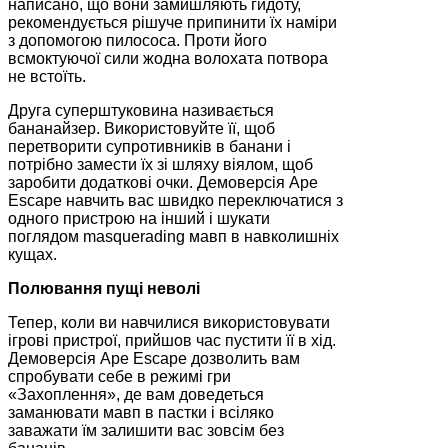
написано, що вони замишляють гидоту,
рекомендується рішуче припинити їх наміри
з допомогою пилососа. Проти його
всмоктуючої сили жодна волохата потвора
не встоїть.
Друга суперштуковина називається
бананайзер. Використовуйте її, щоб
перетворити супротивників в банани і
потрібно замести їх зі шляху віялом, щоб
заробити додаткові очки. Демоверсія Ape
Escape навчить вас швидко переключатися з
одного пристрою на інший і шукати
поглядом masquerading мавп в навколишніх
кущах.
Полювання пущі неволі
Тепер, коли ви навчилися використовувати
ігрові пристрої, прийшов час пустити її в хід.
Демоверсія Ape Escape дозволить вам
спробувати себе в режимі гри
«Захоплення», де вам доведеться
заманювати мавп в пастки і всіляко
заважати їм залишити вас зовсім без