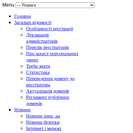
Menu
Головна
Загальні відомості
Особливості реєстрації
Декларація
адміністраторів
Перелік реєстраторів
Про захист персональних
даних
Треба знати
Статистика
Переведення домену до
реєстратора
Актуалізація доменів
Регламент публічних
доменів
Новини
Новини зони .ua
Новини безпеки
Інтернет і мережі