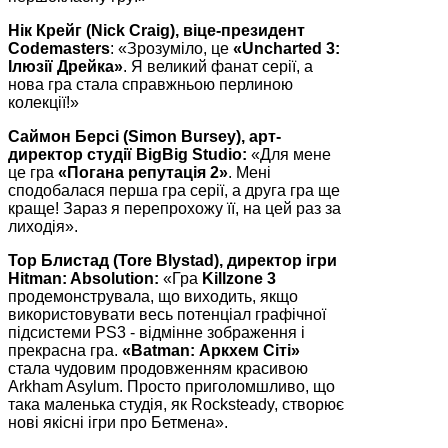
Нік Крейг (Nick Craig), віце-президент
Codemasters
: «Зрозуміло, це
«Uncharted 3:
Ілюзії Дрейка»
. Я великий фанат серії, а
нова гра стала справжньою перлиною
колекції!»
Саймон Берсі (Simon Bursey), арт-
директор студії BigBig Studio:
«Для мене
це гра
«Погана репутація 2»
. Мені
сподобалася перша гра серії, а друга гра ще
краще! Зараз я перепрохожу її, на цей раз за
лиходія».
Тор Блистад (Tore Blystad), директор ігри
Hitman: Absolution:
«Гра
Killzone 3
продемонструвала, що виходить, якщо
використовувати весь потенціал графічної
підсистеми PS3 - відмінне зображення і
прекрасна гра.
«Batman: Аркхем Сіті»
стала чудовим продовженням красивою
Arkham Asylum. Просто приголомшливо, що
така маленька студія, як Rocksteady, створює
нові якісні ігри про Бетмена».