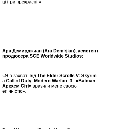
ці ігри прекрасні!»
Ара Демирджиан (Ara Demirjian), асистент
продюсера SCE Worldwide Studios:
«Я в захваті від
The Elder Scrolls V: Skyrim
,
а
Call of Duty: Modern Warfare 3
і
«Batman:
Аркхем Сіті»
вразили мене своєю
епічністю».