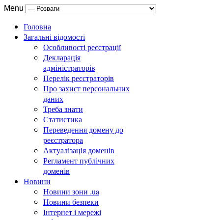
Menu
Головна
Загальні відомості
Особливості реєстрації
Декларація
адміністраторів
Перелік реєстраторів
Про захист персональних
даних
Треба знати
Статистика
Переведення домену до
реєстратора
Актуалізація доменів
Регламент публічних
доменів
Новини
Новини зони .ua
Новини безпеки
Інтернет і мережі