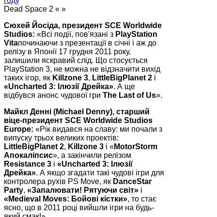
Dead Space 2 « »
Сюхей Йосіда, президент SCE Worldwide
Studios:
«Всі події, пов'язані з
PlayStation
Vita
починаючи з презентації в січні і аж до
релізу в Японії 17 грудня 2011 року,
залишили яскравий слід. Що стосується
PlayStation 3, не можна не відзначити вихід
таких ігор, як
Killzone 3
,
LittleBigPlanet 2
і
«Uncharted 3: Ілюзії Дрейка»
. А ще
відбувся анонс чудової гри
The Last of Us
».
Майкл Денні (Michael Denny), старший
віце-президент SCE Worldwide Studios
Europe:
«Рік видався на славу: ми почали з
випуску трьох великих проектів:
LittleBigPlanet 2
,
Killzone 3
і «
MotorStorm
Апокаліпсис
», а закінчили релізом
Resistance 3
і
«Uncharted 3: Ілюзії
Дрейка»
. А якщо згадати такі чудові ігри для
контролера рухів PS Move, як
DanceStar
Party
,
«Запалювати! Рятуючи світ»
і
«Medieval Moves: Бойові кістки»
, то стає
ясно, що в 2011 році вийшли ігри на будь-
який смак!»