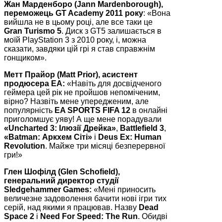
Жан Марденборо (Jann Mardenborough),
переможець GT Academy 2011 року
: «Вона
вийшла не в цьому році, але все таки це
Gran Turismo 5
. Диск з GT5 залишається в
моїй PlayStation 3 з 2010 року, і, можна
сказати, завдяки цій грі я став справжнім
гонщиком».
Метт Прайор (Matt Prior), асистент
продюсера EA:
«Навіть для досвідченого
геймера цей рік не пройшов непоміченим,
вірно? Назвіть мене упередженим, але
популярність
EA SPORTS FIFA 12
в онлайні
приголомшує уяву! А ще мене порадували
«Uncharted 3: Ілюзії Дрейка»
,
Battlefield 3
,
«Batman: Аркхем Сіті»
і
Deus Ex: Human
Revolution
. Майже три місяці безперервної
гри!»
Глен Шофілд (Glen Schofield),
генеральний директор студії
Sledgehammer Games:
«Мені приносить
величезне задоволення бачити нові ігри тих
серій, над якими я працював. Назву
Dead
Space 2
і
Need For Speed: The Run
. Обидві