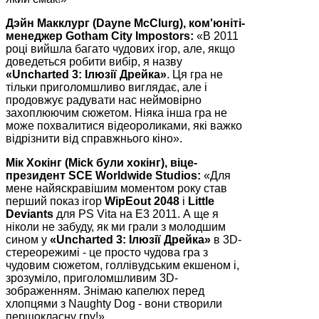
Дэйн Макклург (Dayne McClurg), ком'юніті-
менеджер Gotham City Impostors:
«В 2011
році вийшла багато чудових ігор, але, якщо
доведеться робити вибір, я назву
«Uncharted 3: Ілюзії Дрейка»
. Ця гра не
тільки приголомшливо виглядає, але і
продовжує радувати нас неймовірно
захоплюючим сюжетом. Ніяка інша гра не
може похвалитися відеороликами, які важко
відрізнити від справжнього кіно».
Мік Хокінг (Mick були хокінг), віце-
президент SCE Worldwide Studios:
«Для
мене найяскравішим моментом року став
перший показ ігор
WipEout 2048
і
Little
Deviants
для PS Vita на E3 2011. А ще я
ніколи не забуду, як ми грали з молодшим
сином у
«Uncharted 3: Ілюзії Дрейка»
в 3D-
стереорежимі - це просто чудова гра з
чудовим сюжетом, голлівудським екшеном і,
зрозуміло, приголомшливим 3D-
зображенням. Знімаю капелюх перед
хлопцями з Naughty Dog - вони створили
першокласну гру!»