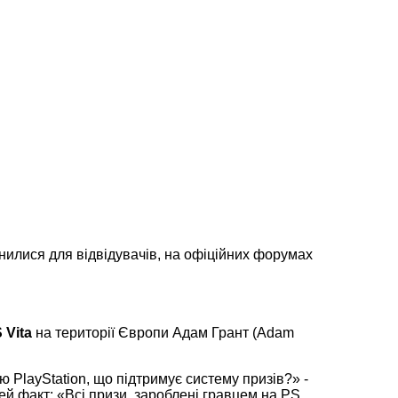
инилися для відвідувачів, на офіційних форумах
 Vita
на території Європи Адам Грант (Adam
 PlayStation, що підтримує систему призів?» -
ей факт: «Всі призи, зароблені гравцем на PS