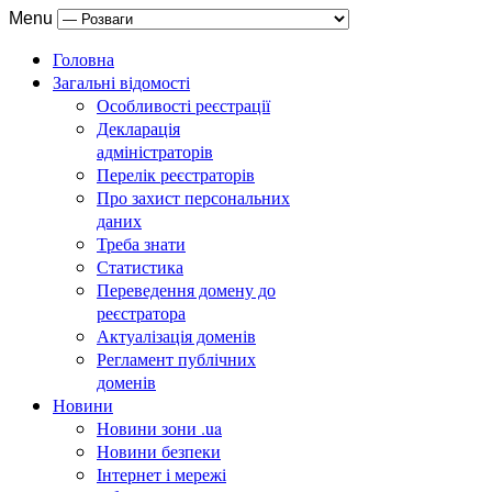
Menu
Головна
Загальні відомості
Особливості реєстрації
Декларація
адміністраторів
Перелік реєстраторів
Про захист персональних
даних
Треба знати
Статистика
Переведення домену до
реєстратора
Актуалізація доменів
Регламент публічних
доменів
Новини
Новини зони .ua
Новини безпеки
Інтернет і мережі