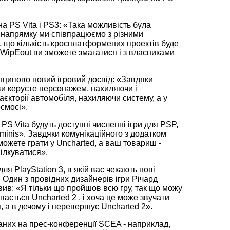
а PS Vita і PS3: «Така можливість була
му напрямку ми співпрацюємо з різними
 що кількість кросплатформених проектів буде
 WipEout ви зможете змагатися і з власниками
нципово новий ігровий досвід: «Завдяки
s ви керуєте персонажем, нахиляючи і
аєкторії автомобіля, нахиляючи систему, а у
смосі».
S Vita будуть доступні численні ігри для PSP,
і minis». Завдяки комунікаційного з додатком
ожете грати у Uncharted, а ваш товариш -
пілкуватися».
для PlayStation 3, в якій вас чекають нові
. Один з провідних дизайнерів ігри Річард
вив: «Я тільки що пройшов всю гру, так що можу
ається Uncharted 2 , і хоча це може звучати
я, а в дечому і перевершує Uncharted 2».
ваних на прес-конференції SCEA - наприклад,