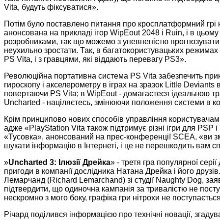
Vita, будуть фіксуватися».
Потім було поставлено питання про кросплатформний грі н
анонсована на прикладі ігор WipEout 2048 і Ruin, і в цьо
розробниками, так що можемо з упевненістю прогнозувати,
неухильно зростати. Так, в багатокористувацьких режимах
PS Vita, і з гравцями, які віддають перевагу PS3».
Революційна портативна система PS Vita забезпечить при
гироскопу і акселерометру в іграх на зразок Little Deviant
повертаючи PS Vita; в WipEout - домагаєтеся ідеальною тр
Uncharted - націляєтесь, змінюючи положення системи в ко
Крім принципово нових способів управління користувачам P
адже «PlayStation Vita також підтримує різні ігри для PSP 
«Тусовка», анонсований на прес-конференції SCEA, «ви зм
шукати інформацію в Інтернеті, і це не перешкодить вам с
»
Uncharted 3: Ілюзії Дрейка
» - третя гра популярної серії 
пригоди в компанії дослідника Натана Дрейка і його друзів
Лемарчанд (Richard Lemarchand) зі студії Naughty Dog, зая
підтвердити, що одиночна кампанія за тривалістю не поступ
нескромно з мого боку, графіка гри нітрохи не поступаєтьс
Річард поділився інформацією про технічні новації, згаду