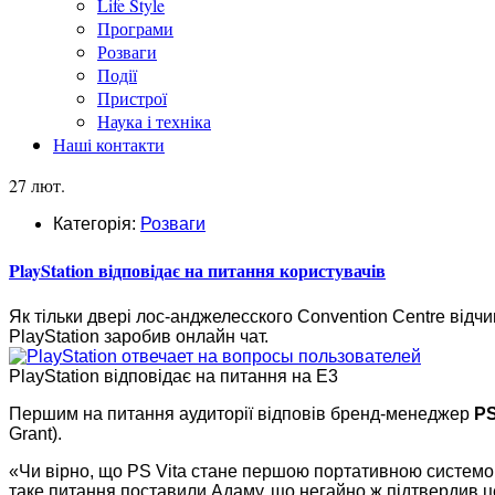
Life Style
Програми
Розваги
Події
Пристрої
Наука і техніка
Наші контакти
27 лют.
Категорія:
Розваги
PlayStation відповідає на питання користувачів
Як тільки двері лос-анджелесского Convention Centre відч
PlayStation заробив онлайн чат.
PlayStation відповідає на питання на E3
Першим на питання аудиторії відповів бренд-менеджер
PS
Grant).
«Чи вірно, що PS Vita стане першою портативною системою
таке питання поставили Адаму, що негайно ж підтвердив ц