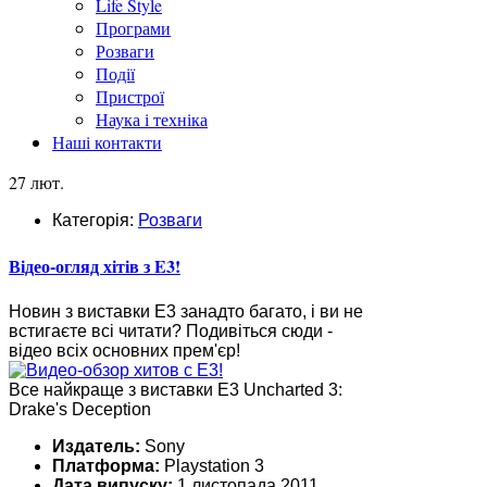
Life Style
Програми
Розваги
Події
Пристрої
Наука і техніка
Наші контакти
27 лют.
Категорія:
Розваги
Відео-огляд хітів з E3!
Новин з виставки E3 занадто багато, і ви не
встигаєте всі читати? Подивіться сюди -
відео всіх основних прем'єр!
Все найкраще з виставки E3 Uncharted 3:
Drake's Deception
Издатель:
Sony
Платформа:
Playstation 3
Дата випуску:
1 листопада 2011