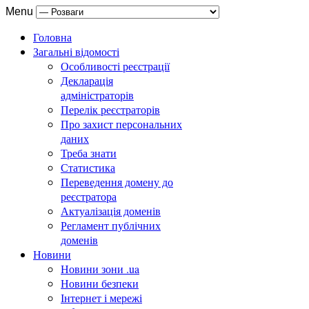
Menu
Головна
Загальні відомості
Особливості реєстрації
Декларація
адміністраторів
Перелік реєстраторів
Про захист персональних
даних
Треба знати
Статистика
Переведення домену до
реєстратора
Актуалізація доменів
Регламент публічних
доменів
Новини
Новини зони .ua
Новини безпеки
Інтернет і мережі