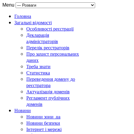
Menu
Головна
Загальні відомості
Особливості реєстрації
Декларація
адміністраторів
Перелік реєстраторів
Про захист персональних
даних
Треба знати
Статистика
Переведення домену до
реєстратора
Актуалізація доменів
Регламент публічних
доменів
Новини
Новини зони .ua
Новини безпеки
Інтернет і мережі