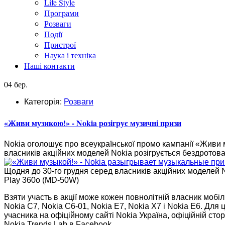
Life Style
Програми
Розваги
Події
Пристрої
Наука і техніка
Наші контакти
04 бер.
Категорія:
Розваги
«Живи музикою!» - Nokia розігрує музичні призи
Nokia оголошує про всеукраїнської промо кампанії «Живи 
власників акційних моделей Nokia розігрується бездротова
Щодня до 30-го грудня серед власників акційних моделей N
Play 360о (MD-50W)
Взяти участь в акції може кожен повнолітній власник мобіл
Nokia C7, Nokia C6-01, Nokia E7, Nokia X7 і Nokia E6. Для
учасника на офіційному сайті Nokia Україна, офіційній стор
Nokia Trends Lab в Facebook.