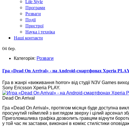
Life Style
Програми
Розваги
Події
Пристрої
Наука і техніка
Наші контакти
04 бер.
Категорія:
Розваги
Гра «Dead On Arrival» - на Android-смартфонах Xperia PLAY
Гра в жанрі «виживання horror» від студії N3V Games вих
Sony Ericsson Xperia PLAY.
Dead On Arrival
Гра «Dead On Arrival», протягом місяця буде доступна ви
просунутий геймплей з виглядом зверху і цілий арсенал з
Приголомшлива графіка дозволить гравцям відчути боротьб
у той час як заставки, виконані в комікс стилістики оповіда