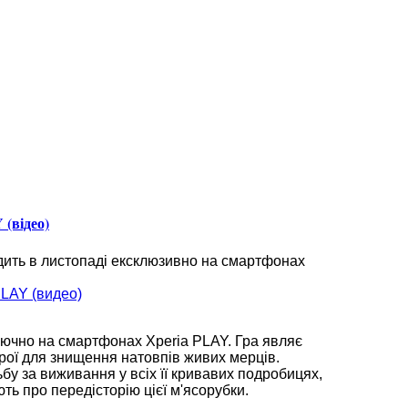
 (відео)
одить в листопаді ексклюзивно на смартфонах
ключно на смартфонах Xperia PLAY. Гра являє
брої для знищення натовпів живих мерців.
у за виживання у всіх її кривавих подробицях,
ють про передісторію цієї м'ясорубки.