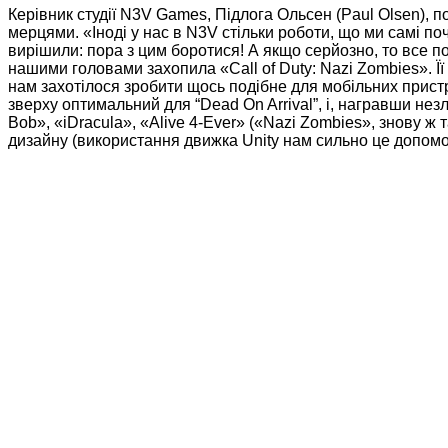
Керівник студії N3V Games, Підлога Ольсен (Paul Olsen), 
мерцями. «Іноді у нас в N3V стільки роботи, що ми самі по
вирішили: пора з цим боротися! А якщо серйозно, то все п
нашими головами захопила «Call of Duty: Nazi Zombies». Її 
нам захотілося зробити щось подібне для мобільних пристр
зверху оптимальний для “Dead On Arrival”, і, награвши незлі
Bob», «iDracula», «Alive 4-Ever» («Nazi Zombies», знову ж
дизайну (використання движка Unity нам сильно це допомог