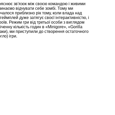
пояснює зв'язок між своєю командою і живими
чинаємо відчувати себе зомбі. Тому ми
очалося приблизно рік тому, коли влада над
геймплей дуже затягує своєї інтерактивністю, і
оїв. Режим гри від третьої особи з виглядом
ченну кількість годин в «Minigore», «Gorilla
 таки), ми приступили до створення остаточного
ло) ігри.