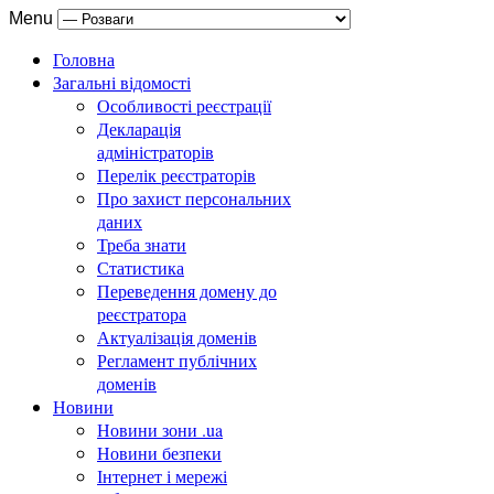
Menu
Головна
Загальні відомості
Особливості реєстрації
Декларація
адміністраторів
Перелік реєстраторів
Про захист персональних
даних
Треба знати
Статистика
Переведення домену до
реєстратора
Актуалізація доменів
Регламент публічних
доменів
Новини
Новини зони .ua
Новини безпеки
Інтернет і мережі