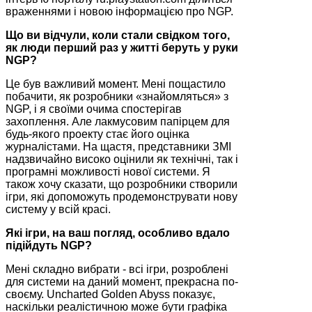
враженнями і новою інформацією про NGP.
Що ви відчули, коли стали свідком того,
як люди перший раз у житті беруть у руки
NGP?
Це був важливий момент. Мені пощастило
побачити, як розробники «знайомляться» з
NGP, і я своїми очима спостерігав
захоплення. Але лакмусовим папірцем для
будь-якого проекту стає його оцінка
журналістами. На щастя, представники ЗМІ
надзвичайно високо оцінили як технічні, так і
програмні можливості нової системи. Я
також хочу сказати, що розробники створили
ігри, які допоможуть продемонструвати нову
систему у всій красі.
Які ігри, на ваш погляд, особливо вдало
підійдуть NGP?
Мені складно вибрати - всі ігри, розроблені
для системи на даний момент, прекрасна по-
своєму. Uncharted Golden Abyss показує,
наскільки реалістичною може бути графіка