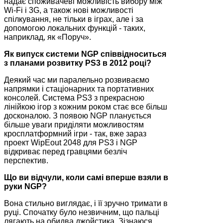
надає споживачеві можливість вибору між
Wi-Fi і 3G, а також нові можливості
спілкування, не тільки в іграх, але і за
допомогою локальних функцій - таких,
наприклад, як «Поруч».
Як випуск системи NGP співвідноситься
з планами розвитку PS3 в 2012 році?
Деякий час ми паралельно розвиваємо
напрямки і стаціонарних та портативних
консолей. Система PS3 з прекрасною
лінійкою ігор з кожним роком стає все більш
досконалою. З появою NGP планується
більше уваги приділяти можливостям
кросплатформний ігри - так, вже зараз
проект WipEout 2048 для PS3 і NGP
відкриває перед гравцями безліч
перспектив.
Що ви відчули, коли самі вперше взяли в
руки NGP?
Вона стильно виглядає, і її зручно тримати в
руці. Спочатку було незвичним, що пальці
лягають на обидва джойстика. Зізнаюся