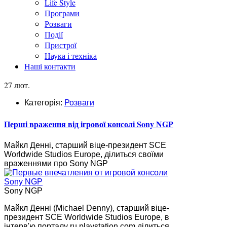
Life Style
Програми
Розваги
Події
Пристрої
Наука і техніка
Наші контакти
27 лют.
Категорія:
Розваги
Перші враження від ігрової консолі Sony NGP
Майкл Денні, старший віце-президент SCE
Worldwide Studios Europe, ділиться своїми
враженнями про Sony NGP
Sony NGP
Майкл Денні (Michael Denny), старший віце-
президент SCE Worldwide Studios Europe, в
інтерв'ю порталу ru.playstation.com ділиться