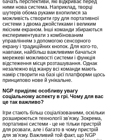
бачать перспективи, які відкриває перед
ними нова система. Наприклад, творці
шутерів обома руками вхопилися за
можливість створити гру для портативної
системи з двома джойстиками і великим
якісним екраном. Інші команди збираються
експериментувати з комбінованим
управлінням з допомогою сенсорного
екрану і традиційних кнопок. Для кого-то,
навпаки, найбільш важливими бачаться
мережеві можливості системи і функція
відстеження місця розташування. Однак
незалежно від жанру всі команди мають
намір створити на базі цієї платформи щось
принципово нове й унікальне.
NGP приділяє особливу увагу
соціальному аспекту в грі. Чому для вас
це так важливо?
Ігри стають більш соціалізованими, оскільки
розширюються технології зв'язку. Зокрема,
портативні системи - це не тільки пристрій
для розваги, але і багато в чому пристрій
для зв'язку. Важливий той факт, що NGP