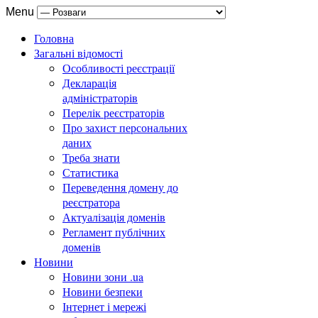
Menu
Головна
Загальні відомості
Особливості реєстрації
Декларація
адміністраторів
Перелік реєстраторів
Про захист персональних
даних
Треба знати
Статистика
Переведення домену до
реєстратора
Актуалізація доменів
Регламент публічних
доменів
Новини
Новини зони .ua
Новини безпеки
Інтернет і мережі