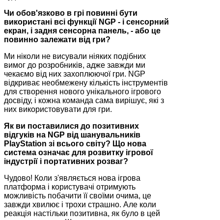
Чи обов'язково в грі повинні бути
використані всі функції NGP - і сенсорний
екран, і задня сенсорна панель, - або це
повинно залежати від гри?
Ми ніколи не висували ніяких подібних
вимог до розробників, адже завжди ми
чекаємо від них захоплюючої гри. NGP
відкриває необмежену кількість інструментів
для створення нового унікального ігрового
досвіду, і кожна команда сама вирішує, які з
них використовувати для гри.
Як ви поставилися до позитивних
відгуків на NGP від шанувальників
PlayStation зі всього світу? Що нова
система означає для розвитку ігрової
індустрії і портативних розваг?
Чудово! Коли з'являється нова ігрова
платформа і користувачі отримують
можливість побачити її своїми очима, це
завжди хвилює і трохи страшно. Але коли
реакція настільки позитивна, як було в цей