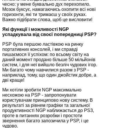
чесно: у мене буквально дух перехопило.
Мозок буксує, намагаючись охопити всі нові
горизонти, які ти тримаєш у своїх руках.
Важко підібрати слова, щоб це висловити!
Які функції і можливості NGP
успадкувала від своєї попередниці PSP?
PSP була першою ластівкою на ринку
портативних консолей, і ми справді
пишаємося її успіхом: по всьому світу на
даний момент продано більше 50 мільйонів
систем, і для неї вийшло безліч чудових ігор.
Ми багато чому навчилися разом з PSP -
наприклад, тому, що один джойстик добре, а
дві краще!
Ми хотіли зробити NGP максимально
несхожою на PSP - запропонувати
користувачам принципово нову систему. В
результаті за рівнем графіки та загальної
продуктивності NGP наближається до PS3,
проте в питаннях розробки і простоти
звернення багато запозичила у PSP, і це
чудово.