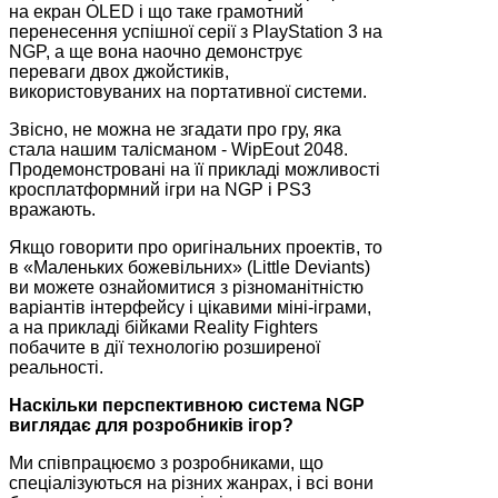
на екран OLED і що таке грамотний
перенесення успішної серії з PlayStation 3 на
NGP, а ще вона наочно демонструє
переваги двох джойстиків,
використовуваних на портативної системи.
Звісно, не можна не згадати про гру, яка
стала нашим талісманом - WipEout 2048.
Продемонстровані на її прикладі можливості
кросплатформний ігри на NGP і PS3
вражають.
Якщо говорити про оригінальних проектів, то
в «Маленьких божевільних» (Little Deviants)
ви можете ознайомитися з різноманітністю
варіантів інтерфейсу і цікавими міні-іграми,
а на прикладі бійками Reality Fighters
побачите в дії технологію розширеної
реальності.
Наскільки перспективною система NGP
виглядає для розробників ігор?
Ми співпрацюємо з розробниками, що
спеціалізуються на різних жанрах, і всі вони